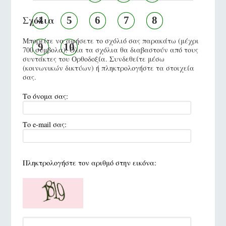
Σχόλια
4
5
6
7
8
Μπορείτε να αφήσετε το σχόλιό σας παρακάτω (μέχρι
9
10
700 σύμβολα). Όλα τα σχόλια θα διαβαστούν από τους
συντάκτες του Ορθοδοξία. Συνδεθείτε μέσω
(κοινωνικών δικτύων) ή πληκτρολογήστε τα στοιχεία
σας.
Το όνομα σας:
Το e-mail σας:
Πληκτρολογήστε τον αριθμό στην εικόνα: