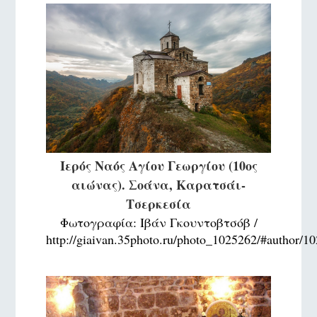
Ιερός Ναός Αγίου Γεωργίου (10ος
αιώνας). Σοάνα, Καρατσάι-
Τσερκεσία
Φωτογραφία: Ιβάν Γκουντοβτσόβ /
http://giaivan.35photo.ru/photo_1025262/#author/1