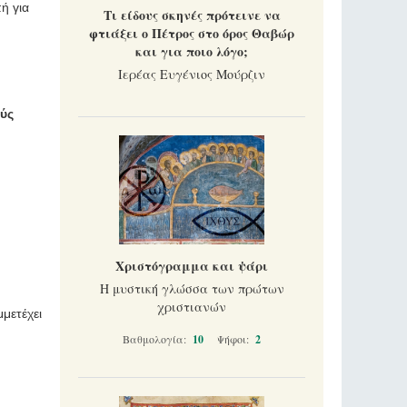
ή για
Τι είδους σκηνές πρότεινε να
φτιάξει ο Πέτρος στο όρος Θαβώρ
και για ποιο λόγο;
Ιερέας Ευγένιος Μούρζιν
γύς
Χριστόγραμμα και ψάρι
Η μυστική γλώσσα των πρώτων
χριστιανών
μετέχει
Βαθμολογία:
10
Ψήφοι:
2