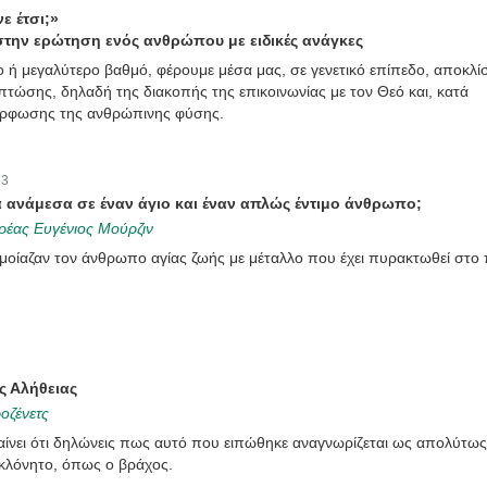
νε έτσι;»
στην ερώτηση ενός ανθρώπου με ειδικές ανάγκες
ο ή μεγαλύτερο βαθμό, φέρουμε μέσα μας, σε γενετικό επίπεδο, αποκλίσ
πτώσης, δηλαδή της διακοπής της επικοινωνίας με τον Θεό και, κατά
όρφωσης της ανθρώπινης φύσης.
:
3
ά ανάμεσα σε έναν άγιο και έναν απλώς έντιμο άνθρωπο;
ρέας Ευγένιος Μούρζιν
ομοίαζαν τον άνθρωπο αγίας ζωής με μέταλλο που έχει πυρακτωθεί στο 
ς Αλήθειας
οζένετς
αίνει ότι δηλώνεις πως αυτό που ειπώθηκε αναγνωρίζεται ως απολύτως
ακλόνητο, όπως ο βράχος.