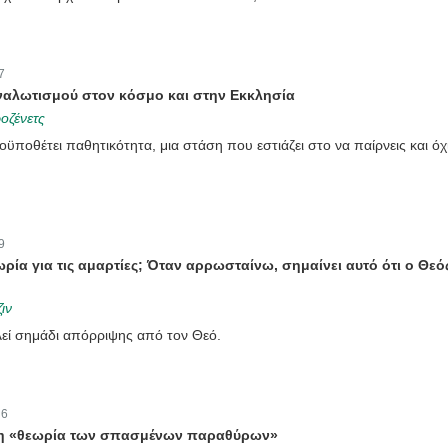
7
ναλωτισμού στον κόσμο και στην Εκκλησία
οζένετς
ποθέτει παθητικότητα, μια στάση που εστιάζει στο να παίρνεις και όχ
9
ωρία για τις αμαρτίες; Όταν αρρωσταίνω, σημαίνει αυτό ότι ο Θεό
ιν
λεί σημάδι απόρριψης από τον Θεό.
:
6
ι η «θεωρία των σπασμένων παραθύρων»