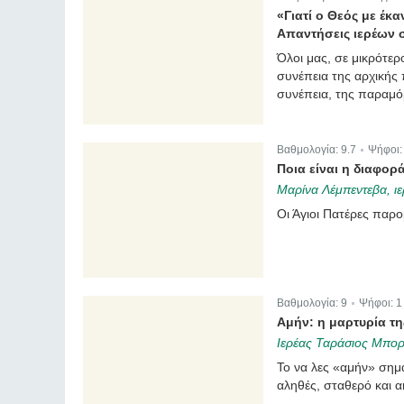
|
«Γιατί ο Θεός με έκα
Απαντήσεις ιερέων 
Όλοι μας, σε μικρότερ
συνέπεια της αρχικής 
συνέπεια, της παραμ
Βαθμολογία:
9.7
Ψήφοι
|
Ποια είναι η διαφορ
Μαρίνα Λέμπεντεβα, ιε
Οι Άγιοι Πατέρες παρ
Βαθμολογία:
9
Ψήφοι:
1
|
Αμήν: η μαρτυρία τη
Ιερέας Ταράσιος Μπορ
Το να λες «αμήν» σημ
αληθές, σταθερό και 