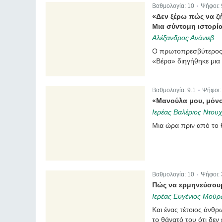
Βαθμολογία:
10
Ψήφοι:
|
«Δεν ξέρω πώς να ζ
Μια σύντομη ιστορία 
Αλέξανδρος Ανάνιεβ
Ο πρωτοπρεσβύτερος Ί
«Βέρα» διηγήθηκε μια 
Βαθμολογία:
9.1
Ψήφοι
|
«Μανούλα μου, μόνο 
Ιερέας Βαλέριος Ντουχ
Μια ώρα πριν από το 
Βαθμολογία:
10
Ψήφοι:
|
Πώς να ερμηνεύσουμ
Ιερέας Ευγένιος Μούρζ
Και ένας τέτοιος άνθρ
το θάνατό του ότι δεν έ