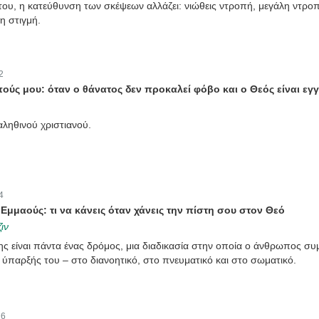
του, η κατεύθυνση των σκέψεων αλλάζει: νιώθεις ντροπή, μεγάλη ντροπ
η στιγμή.
2
ύς μου: όταν ο θάνατος δεν προκαλεί φόβο και ο Θεός είναι εγ
αληθινού χριστιανού.
4
Εμμαούς: τι να κάνεις όταν χάνεις την πίστη σου στον Θεό
ιν
ς είναι πάντα ένας δρόμος, μια διαδικασία στην οποία ο άνθρωπος συμ
 ύπαρξής του – στο διανοητικό, στο πνευματικό και στο σωματικό.
:
6