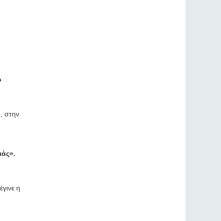
ο
, στην
ιάς».
έγινε η