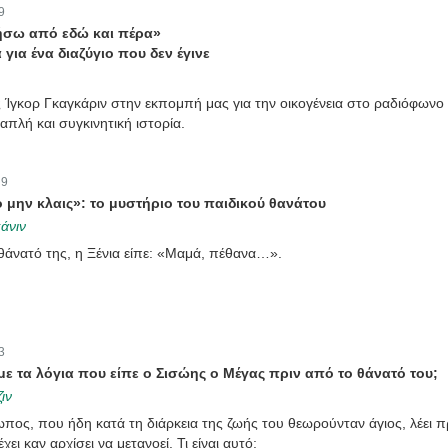
9
ήσω από εδώ και πέρα»
για ένα διαζύγιο που δεν έγινε
γκορ Γκαγκάριν στην εκπομπή μας για την οικογένεια στο ραδιόφωνο
απλή και συγκινητική ιστορία.
:
9
μην κλαις»: το μυστήριο του παιδικού θανάτου
άνιν
θάνατό της, η Ξένια είπε: «Μαμά, πέθανα…».
3
ε τα λόγια που είπε ο Σισώης ο Μέγας πριν από το θάνατό του;
ιν
ωπος, που ήδη κατά τη διάρκεια της ζωής του θεωρούνταν άγιος, λέει π
χει καν αρχίσει να μετανοεί. Τι είναι αυτό;