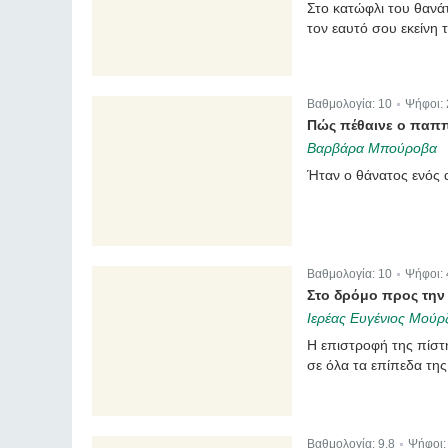
Στο κατώφλι του θανά
τον εαυτό σου εκείνη τ
Βαθμολογία:
10
Ψήφοι:
|
Πώς πέθαινε ο παππο
Βαρβάρα Μπούροβα
Ήταν ο θάνατος ενός 
Βαθμολογία:
10
Ψήφοι:
|
Στο δρόμο προς την 
Ιερέας Ευγένιος Μούρζ
Η επιστροφή της πίστη
σε όλα τα επίπεδα της
Βαθμολογία:
9.8
Ψήφοι