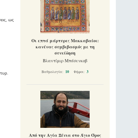
εις, ως
Οι επτά μάρτυρες Μακκαβαίοι:
κανένας συμβιβασμός με τη
συνείδηση
Βλαντίμιρ Μπάσενκοβ
Βαθμολογία:
10
Ψήφοι:
3
πυρ.
Από την Αγία Ξένια στο Άγιο Όρος