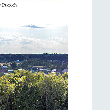
υ Ριαζάν