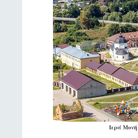
Ιερά Μονή