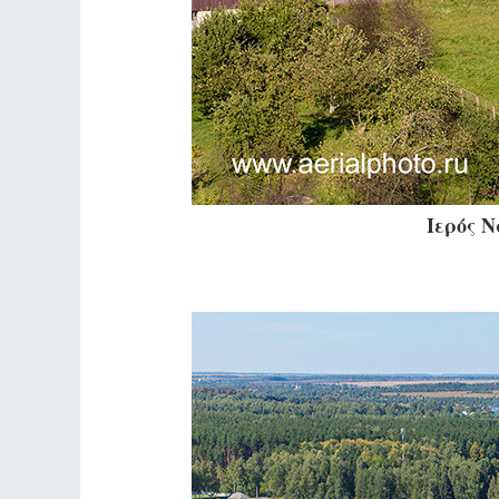
Ιερός 