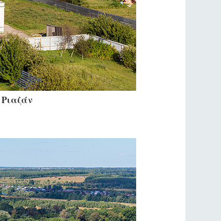
 Ριαζάν