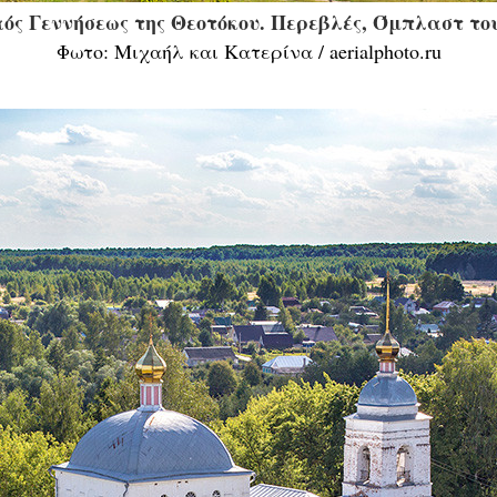
αός Γεννήσεως της Θεοτόκου. Περεβλές, Όμπλαστ το
Φωτο: Μιχαήλ και Κατερίνα / aerialphoto.ru