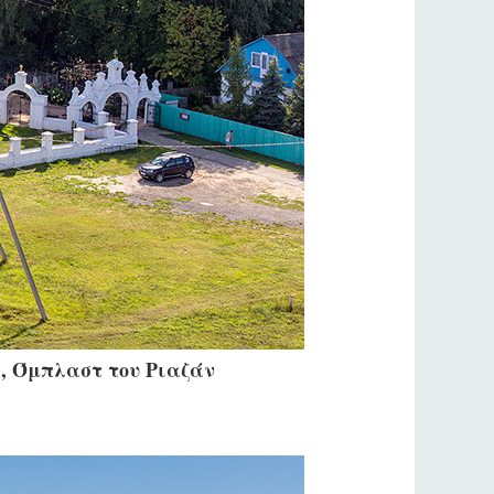
ί, Όμπλαστ του Ριαζάν