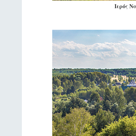
Ιερός Ν