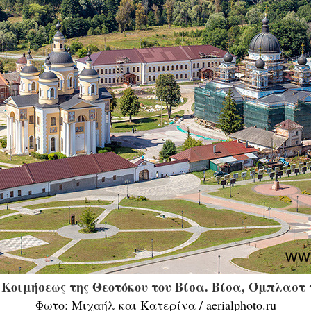
 Κοιμήσεως της Θεοτόκου του Βίσα. Βίσα, Όμπλαστ 
Φωτο: Μιχαήλ και Κατερίνα / aerialphoto.ru