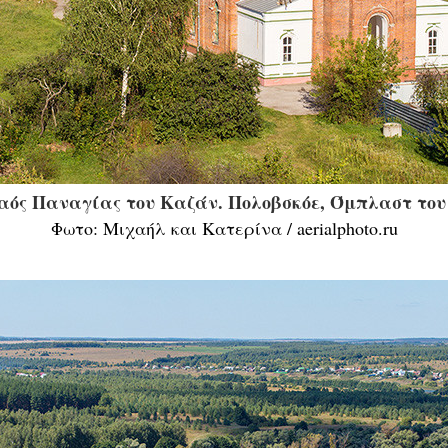
Ναός Παναγίας του Καζάν. Πολοβσκόε, Όμπλαστ του
Φωτο: Μιχαήλ και Κατερίνα / aerialphoto.ru