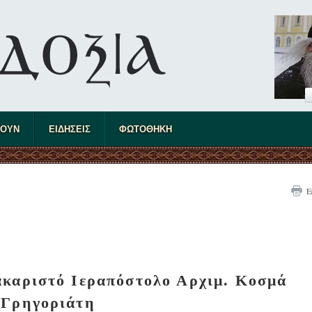
ΤΟΥΝ
ΕΙΔΗΣΕΙΣ
ΦΩΤΟΘΗΚΗ
Ε
ακαριστό Ιεραπόστολο Αρχιμ. Κοσμά
Γρηγοριάτη