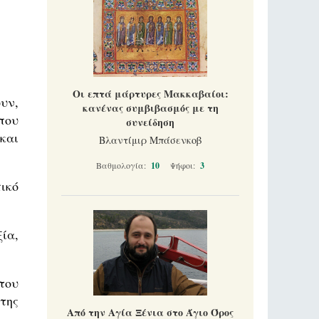
Οι επτά μάρτυρες Μακκαβαίοι:
υν,
κανένας συμβιβασμός με τη
που
συνείδηση
και
Βλαντίμιρ Μπάσενκοβ
Βαθμολογία:
10
Ψήφοι:
3
ικό
ία,
του
της
Από την Αγία Ξένια στο Άγιο Όρος