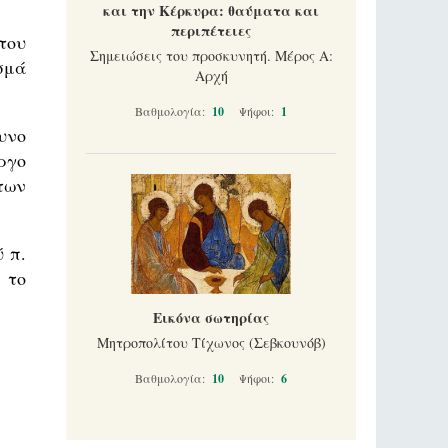
και την Κέρκυρα: θαύματα και
περιπέτειες
του
Σημειώσεις του προσκυνητή. Μέρος Α:
σμά
Αρχή
Βαθμολογία:
10
Ψήφοι:
1
υνο
ργο
των
 π.
 το
Εικόνα σωτηρίας
Μητροπολίτου Τίχωνος (Σεβκουνόβ)
Βαθμολογία:
10
Ψήφοι:
6