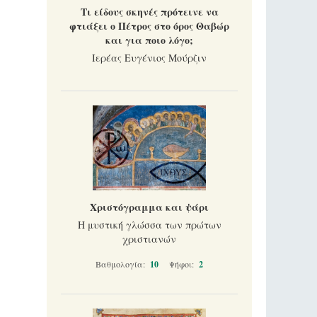
Τι είδους σκηνές πρότεινε να
φτιάξει ο Πέτρος στο όρος Θαβώρ
και για ποιο λόγο;
Ιερέας Ευγένιος Μούρζιν
Χριστόγραμμα και ψάρι
Η μυστική γλώσσα των πρώτων
χριστιανών
Βαθμολογία:
10
Ψήφοι:
2