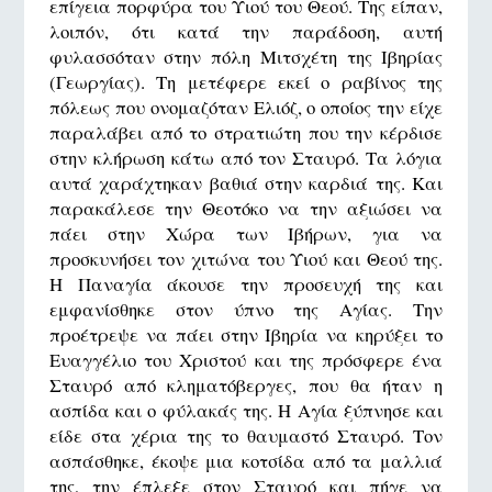
επίγεια πορφύρα του Υιού του Θεού. Της είπαν,
λοιπόν, ότι κατά την παράδοση, αυτή
φυλασσόταν στην πόλη Μιτσχέτη της Ιβηρίας
(Γεωργίας). Τη μετέφερε εκεί ο ραβίνος της
πόλεως που ονομαζόταν Ελιόζ, ο οποίος την είχε
παραλάβει από το στρατιώτη που την κέρδισε
στην κλήρωση κάτω από τον Σταυρό. Τα λόγια
αυτά χαράχτηκαν βαθιά στην καρδιά της. Και
παρακάλεσε την Θεοτόκο να την αξιώσει να
πάει στην Χώρα των Ιβήρων, για να
προσκυνήσει τον χιτώνα του Υιού και Θεού της.
Η Παναγία άκουσε την προσευχή της και
εμφανίσθηκε στον ύπνο της Αγίας. Την
προέτρεψε να πάει στην Ιβηρία να κηρύξει το
Ευαγγέλιο του Χριστού και της πρόσφερε ένα
Σταυρό από κληματόβεργες, που θα ήταν η
ασπίδα και ο φύλακάς της. Η Αγία ξύπνησε και
είδε στα χέρια της το θαυμαστό Σταυρό. Τον
ασπάσθηκε, έκοψε μια κοτσίδα από τα μαλλιά
της, την έπλεξε στον Σταυρό και πήγε να