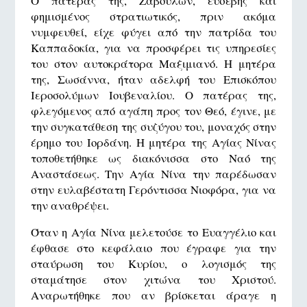
Ο πατέρας της, Ζαβουλών, ευσεβής και
φημισμένος στρατιωτικός, πριν ακόμα
νυμφευθεί, είχε φύγει από την πατρίδα του
Καππαδοκία, για να προσφέρει τις υπηρεσίες
του στον αυτοκράτορα Μαξιμιανό. Η μητέρα
της, Σωσάννα, ήταν αδελφή του Επισκόπου
Ιεροσολύμων Ιουβεναλίου. Ο πατέρας της,
φλεγόμενος από αγάπη προς τον Θεό, έγινε, με
την συγκατάθεση της συζύγου του, μοναχός στην
έρημο του Ιορδάνη. Η μητέρα της Αγίας Νίνας
τοποθετήθηκε ως διακόνισσα στο Ναό της
Αναστάσεως. Την Αγία Νίνα την παρέδωσαν
στην ευλαβέστατη Γερόντισσα Νιοφόρα, για να
την αναθρέψει.
Όταν η Αγία Νίνα μελετούσε το Ευαγγέλιο και
έφθασε στο κεφάλαιο που έγραφε για την
σταύρωση του Κυρίου, ο λογισμός της
σταμάτησε στον χιτώνα του Χριστού.
Αναρωτήθηκε που αν βρίσκεται άραγε η