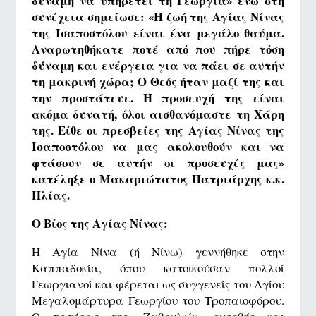
δύναμη να υπηρετεί τη Γεωργία» ενώ στη
συνέχεια σημείωσε: «Η ζωή της Αγίας Νίνας
της Ισαποστόλου είναι ένα μεγάλο θαύμα.
Αναρωτηθήκατε ποτέ από που πήρε τόση
δύναμη και ενέργεια για να πάει σε αυτήν
τη μακρινή χώρα; Ο Θεός ήταν μαζί της και
την προστάτευε. Η προσευχή της είναι
ακόμα δυνατή, όλοι αισθανόμαστε τη Χάρη
της. Είθε οι πρεσβείες της Αγίας Νίνας της
Ισαποστόλου να μας ακολουθούν και να
φτάσουν σε αυτήν οι προσευχές μας»
κατέληξε ο Μακαριώτατος Πατριάρχης κ.κ.
Ηλίας.
Ο Βίος της Αγίας Νίνας:
Η Αγία Νίνα (ή Νίνω) γεννήθηκε στην
Καππαδοκία, όπου κατοικούσαν πολλοί
Γεωργιανοί και φέρεται ως συγγενείς του Αγίου
Μεγαλομάρτυρα Γεωργίου του Τροπαιοφόρου.