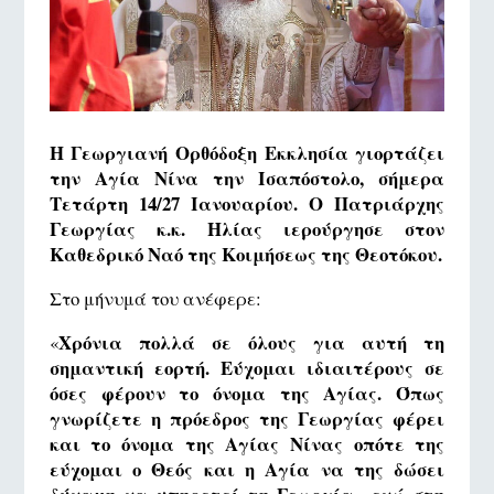
Η Γεωργιανή Ορθόδοξη Εκκλησία γιορτάζει
την Αγία Νίνα την Ισαπόστολο, σήμερα
Τετάρτη 14/27 Ιανουαρίου. O Πατριάρχης
Γεωργίας κ.κ. Ηλίας ιερούργησε στον
Καθεδρικό Ναό της Κοιμήσεως της Θεοτόκου.
Στο μήνυμά του ανέφερε:
Χρόνια πολλά σε όλους για αυτή τη
«
σημαντική εορτή. Εύχομαι ιδιαιτέρους σε
όσες φέρουν το όνομα της Αγίας. Όπως
γνωρίζετε η πρόεδρος της Γεωργίας φέρει
και το όνομα της Αγίας Νίνας οπότε της
εύχομαι ο Θεός και η Αγία να της δώσει