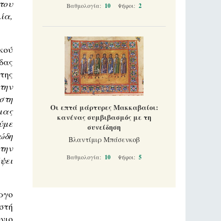
του
Βαθμολογία:
10
Ψήφοι:
2
ία,
κού
δας
της
την
στη
Οι επτά μάρτυρες Μακκαβαίοι:
μας
κανένας συμβιβασμός με τη
ύμε
συνείδηση
ώδη
Βλαντίμιρ Μπάσενκοβ
την
Βαθμολογία:
10
Ψήφοι:
5
ψει
ργο
στή
νιο