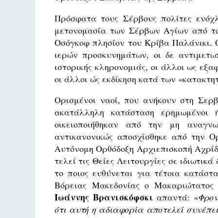
Πρόσφατα τους Σέρβους πολίτες ενόχλ
μετονομασία των Σέρβων Αγίων από το 
Οσόγκοφ πλησίον του Κρίβα Παλάνικι. 
ιερών προσκυνημάτων, οι δε αντιμετωπ
ιστορικής κληρονομιάς, οι άλλοι ως εξα
οι άλλοι ώς εκδίκηση κατά των «κατακτη
Ορισμένοι ναοί, που ανήκουν στη Σερβ
ακατάλληλη κατάσταση ερημωμένοι ή
οικειοποιήθηκαν από την μη αναγνω
αντικανονικώς αποσχίσθηκε από την Ορ
Αυτόνομη Ορθόδοξη Αρχιεπισκοπή Αχρίδα
τελεί τις Θείες Λειτουργίες σε ιδιωτικ
το ποιος ευθύνεται για τέτοια κατάστ
Βόρειας Μακεδονίας ο Μακαριώτατο
Ιωάννης Βρανισκόφσκι
απαντά: «
Φρον
ότι αυτή η αδιαφορία αποτελεί συνέπεια