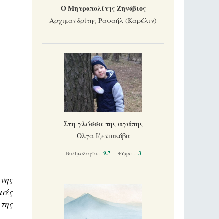
Ο Μητροπολίτης Ζηνόβιος
Αρχιμανδρίτης Ραφαήλ (Καρέλιν)
Στη γλώσσα της αγάπης
Όλγα Ιζενιακόβα
Βαθμολογία:
9.7
Ψήφοι:
3
νης
ιάς
της