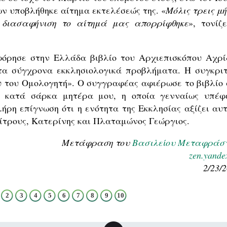
ν υποβλήθηκε αίτημα εκτελέσεώς της. «
Μόλις τρεις μ
 διασαφήνιση το αίτημά μας απορρίφθηκε
», τονίζ
όρησε στην Ελλάδα βιβλίο του Αρχιεπισκόπου Αχρί
τα σύγχρονα εκκλησιολογικά προβλήματα. Η συγκριτ
υ του Ομολογητή». Ο συγγραφέας αφιέρωσε το βιβλίο 
ν κατά σάρκα μητέρα μου, η οποία γενναίως υπέφ
ήρη επίγνωση ότι η ενότητα της Εκκλησίας αξίζει αυτ
ίτρους, Κατερίνης και Πλαταμώνος Γεώργιος.
Μετάφραση του
Βασιλείου Μεταφράσ
zen.yande
2/23/
2
3
4
5
6
7
8
9
10