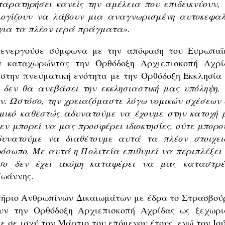
αρατηρήσει κανείς την αμέλεια που επιδεικνύουν, 
ολογίζουν να λάβουν μια αναγνωρισμένη αυτοκεφαλ
για τα πλέον ιερά πράγματα».
 ενεργούσε σύμφωνα με την απόφαση του Ευρωπαϊ
ν καταχωρώντας την Ορθόδοξη Αρχιεπισκοπή Αχρί
 στην πνευματική ενότητα με την Ορθόδοξη Εκκλησία 
δεν θα ανεβάσει την εκκλησιαστική μας υπόληψη, 
ν. Ωστόσο
,
την
χρειαζόμαστε
λόγω
νομικών
σχέσεων
ομικό καθεστώς αδυνατούμε να έχουμε στην κατοχή 
δεν μπορεί να μας προσφέρει ιδιοκτησίες, ούτε μπορο
δυνατούμε να διαθέτουμε αυτά τα πλέον στοιχει
ρόσωπο. Με αυτά η Πολιτεία επιθυμεί να περιπλέξει 
όσο δεν έχει ακόμη καταφέρει να μας καταστρέ
Ιωάννης.
τήριο Ανθρωπίνων Δικαιωμάτων με έδρα το Στρασβού
ν την Ορθόδοξη Αρχιεπισκοπή Αχρίδας ως ξεχωρι
ε σε ισχύ τον Μάρτιο του επόμενου έτους, ενώ τον Ιού