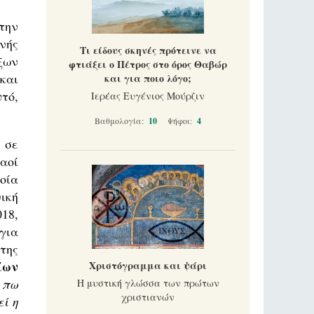
την
νής
Τι είδους σκηνές πρότεινε να
ξων
φτιάξει ο Πέτρος στο όρος Θαβώρ
και
και για ποιο λόγο;
τό,
Ιερέας Ευγένιος Μούρζιν
Βαθμολογία:
10
Ψήφοι:
4
 σε
αοί
οία
ική
18,
για
της
ίων
Χριστόγραμμα και ψάρι
 πω
Η μυστική γλώσσα των πρώτων
χριστιανών
ί η