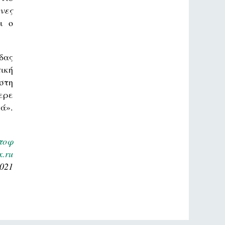
ήνες
ει ο
δας
ική
στη
ερε
ά».
τοφ
x.ru
2021