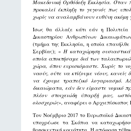
Μακεδονική Ορθόδοξη Εκκλησία. Όταν π
προκαλεί έκπληξη το γεγονός πως υπ
χωρίς να αναλαμβάνουν ευθύνη ακόμη 
Ίσως θα άλλαζε κάτι εάν η Πολιτεία
Δικαστηρίου Ανθρωπίνων Δικαιωμάτω
(τμήμα της Εκκλησία, η οποία επανήλθε
Σερβίας); «
Η καταχώρηση ουσιαστικά 
οποία αποκτήσαμε διά των ταλαιπωριώ
χώρα
,
όπου
ευρισκόμαστε
.
Χωρίς το ν
ναούς, ούτε να κτίζουμε νέους, κανείς 
να έχουμε τραπεζικό λογαριασμό. Α
δικαιώματα, εάν δεν είμαστε νομικό π
πλέον στοιχειώδη ύπαρξή μας, ωστ
ολοσχερώς
», αναφέρει ο Αρχιεπίσκοπος 
Τον Νοέμβριο 2017 το Ευρωπαϊκό Δικασ
υποχρέωσε τα Σκόπια να καταχωρήσου
θρησκευτική κοινότητα. Η απόφαση τέθηκ