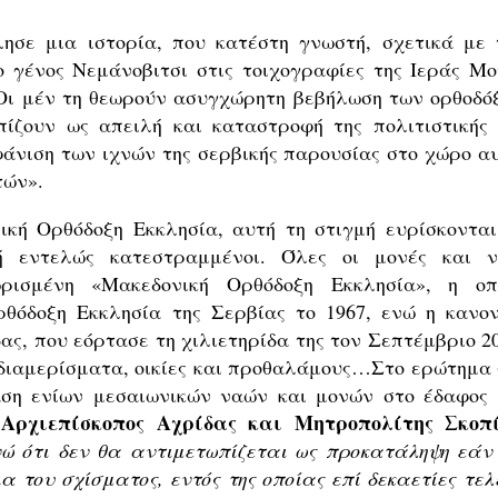
ησε μια ιστορία, που κατέστη γνωστή, σχετικά με 
γένος Νεμάνοβιτσι στις τοιχογραφίες της Ιεράς Μο
Οι μέν τη θεωρούν ασυγχώρητη βεβήλωση των ορθοδό
ίζουν ως απειλή και καταστροφή της πολιτιστικής 
φάνιση των ιχνών της σερβικής παρουσίας στο χώρο αυ
τών».
ική Ορθόδοξη Εκκλησία, αυτή τη στιγμή ευρίσκονται
 εντελώς κατεστραμμένοι. Όλες οι μονές και ν
ρισμένη «Μακεδονική Ορθόδοξη Εκκλησία», η οπ
θόδοξη Εκκλησία της Σερβίας το 1967, ενώ η κανον
ς, που εόρτασε τη χιλιετηρίδα της τον Σεπτέμβριο 20
ά διαμερίσματα, οικίες και προθαλάμους…Στο ερώτημα 
αση ενίων μεσαιωνικών ναών και μονών στο έδαφος 
Αρχιεπίσκοπος Αχρίδας και Μητροπολίτης Σκοπ
ς
ώ ότι δεν θα αντιμετωπίζεται ως προκατάληψη εάν
 του σχίσματος, εντός της οποίας επί δεκαετίες τελε