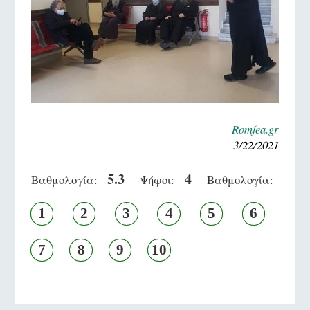
Romfea.gr
3/22/2021
5.3
4
Βαθμολογία:
Ψήφοι:
Βαθμολογία:
1
2
3
4
5
6
7
8
9
10