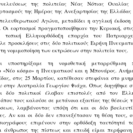
υνελεύσεως της πολιτείας Νέας Νότιας Ουαλίας 
ρτασμούς της Ημέρας της Ανεξαρτησίας της Ελλάδας 
πελευθερωτικού Αγώνα, μεταδίδει η αγγλική έκδοση 
. Οι εορτασμοί πραγματοποιήθηκαν την Κυριακή, στις
 τοπική Ελληνορθόδοξη επαρχία του Πατριαρχε
λε προσκλήσεις στις δύο πολιτικούς Ειρήνη Πνευματι
τη νομιμοποίηση των εκτρώσεων στην πολιτεία τους.
τι υποστηρίξαμε τη νομοθετική μεταρρύθμιση 
ο «Νέο κόσμο» η Πνευματικού και η Μπονάρος. Ανήμ
δας, στις 25 Μαρτίου, κατέθεσαν στεφάνια στο μνημ
 στην Αυστραλία Γεωργίου Ψιάχα. Όπως διηγήθηκε σ
οι δύο πολιτικοί έλαβαν επιστολές από τον Έλλ
όπου τους καλούσε σε μετάνοια εξαιτίας της θέσεώς τ
σεων, λαμβάνοντας υπόψη ότι και οι δύο βουλευτί
ς. Αν και οι δύο δεν επανεξέτασαν τη θέση τους, ο
σιογράφους επιμένουν στην ορθόδοξη ταυτότητά το
ι άνθρωπος της πίστεως και επειδή είμαι περήφανη