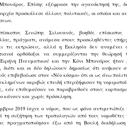
Μπονάρος. Επίσης εξέφρασε την αγανάκτησή της, δι
ρχία προσκάλεσε άλλους πολιτικούς, οι οποίοι και αυ
σεων.
ίσκοπος Σινώπης Σιλουανός, βοηθός επίσκοπος 
λίας, πράγματι, ανάμεσα στους προσκληθέντες υπήρ
ει τις εκτρώσεις, αλλά η Εκκλησία δεν αναμένει 
τιανοί ορθόδοξοι να συμμερίζονται την θεώρησή τ
 Ειρήνη Πνευματικού και την Κόνι Μπονάρος ήταν 
, διότι και οι δύο δηλώνουν δημοσίως ότι ανήκουν σ
ός επιβεβαίωσε στον «Νέο κόσμο» ότι οι ως άνω πολιτι
εκλημένων ακριβώς επειδή υπερψήφισαν τη νομιμοποί
ις, εάν επιθυμούσαν να παραβρεθούν στους εορτασμο
 το κάνουν και χωρίς πρόσκληση.
βριο 2019 ίσχυε ο νόμος, που ως φόνο αντιμετώπιζε 
ά τη συζήτηση των τροπολογιών από τους νομοθέτες 
ρας πραγματοποίησαν έξω από τη Βουλή διαδήλωση