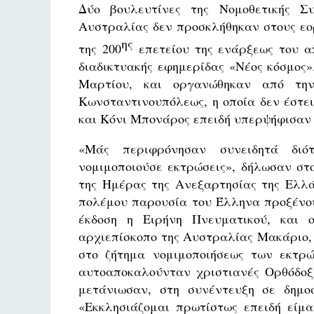
Δύο βουλευτίνες της Νομοθετικής Σ
Αυστραλίας δεν προσκλήθηκαν στους εο
ης
της 200
επετείου της ενάρξεως του α
διαδικτυακής εφημερίδας «Νέος κόσμος»
Μαρτίου, και οργανώθηκαν από την
Κωνσταντινουπόλεως, η οποία δεν έστει
και Κόνι Μπονάρος επειδή υπερψήφισαν 
«Μάς περιφρόνησαν συνειδητά διό
νομιμοποιούσε εκτρώσεις», δήλωσαν στ
της Ημέρας της Ανεξαρτησίας της Ελλά
πολέμου παρουσία του Έλληνα προξένου
έκδοση η Ειρήνη Πνευματικού, και 
αρχιεπίσκοπο της Αυστραλίας Μακάριο, 
στο ζήτημα νομιμοποιήσεως των εκτρώ
αυτοαποκαλούνταν χριστιανές Ορθόδοξε
μετάνιωσαν, στη συνέντευξη σε δημο
«Εκκλησιάζομαι πρωτίστως επειδή είμα