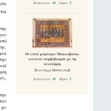
ότι
Βαθμολογία:
10
Ψήφοι:
2
τοί
της
χαν
από
ης.
μια
Οι επτά μάρτυρες Μακκαβαίοι:
την
κανένας συμβιβασμός με τη
συνείδηση
κοί
Βλαντίμιρ Μπάσενκοβ
ηση
ύς,
Βαθμολογία:
10
Ψήφοι:
5
την
τον
 με