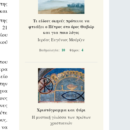
της
και
της
Τι είδους σκηνές πρότεινε να
φτιάξει ο Πέτρος στο όρος Θαβώρ
 21
και για ποιο λόγο;
ίου
Ιερέας Ευγένιος Μούρζιν
κού
Βαθμολογία:
10
Ψήφοι:
4
που
ερα
είο
την
ηνα
ους
νες
Χριστόγραμμα και ψάρι
ύτε
Η μυστική γλώσσα των πρώτων
υς.
χριστιανών
 να