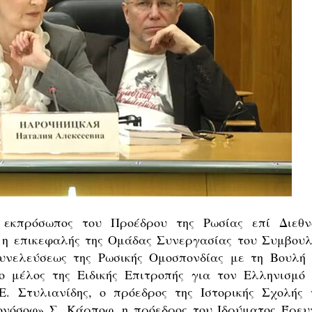
 εκπρόσωπος του Προέδρου της Ρωσίας επί Διεθν
, η επικεφαλής της Ομάδας Συνεργασίας του Συμβουλ
υνελεύσεως της Ρωσικής Ομοσπονδίας με τη Βουλή 
ο μέλος της Ειδικής Επιτροπής για τον Ελληνισμό 
. Στυλιανίδης, ο πρόεδρος της Ιστορικής Σχολής 
νόσοφ» Σ. Κάρποφ, η πρόεδρος του Ιδρύματος Έρευ