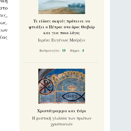
ική
στο
ες,
Τι είδους σκηνές πρότεινε να
ως.
φτιάξει ο Πέτρος στο όρος Θαβώρ
εων
και για ποιο λόγο;
έας
Ιερέας Ευγένιος Μούρζιν
Βαθμολογία:
10
Ψήφοι:
4
Χριστόγραμμα και ψάρι
Η μυστική γλώσσα των πρώτων
χριστιανών