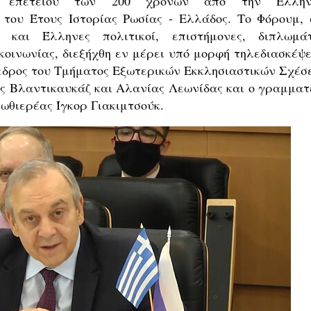
ης επετείου των 200 χρόνων από την Ελλην
του Έτους Ιστορίας Ρωσίας - Ελλάδος. Το Φόρουμ, 
 και Έλληνες πολιτικοί, επιστήμονες, διπλωμάτ
κοινωνίας, διεξήχθη εν μέρει υπό μορφή τηλεδιασκέψε
εδρος του Τμήματος Εξωτερικών Εκκλησιαστικών Σχέσ
ς Βλαντικαυκάζ και Αλανίας Λεωνίδας και ο γραμματ
ωθιερέας Ίγκορ Γιακιμτσούκ.