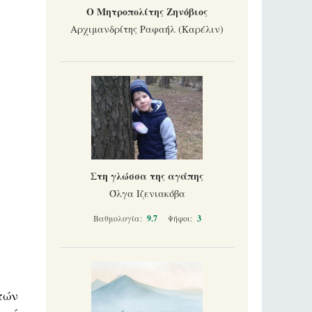
Ο Μητροπολίτης Ζηνόβιος
Αρχιμανδρίτης Ραφαήλ (Καρέλιν)
Στη γλώσσα της αγάπης
Όλγα Ιζενιακόβα
Βαθμολογία:
9.7
Ψήφοι:
3
τών