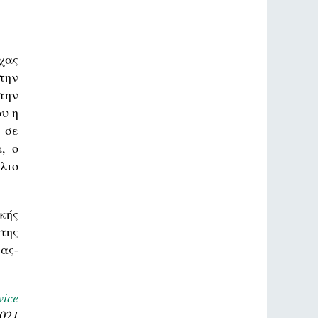
χας
την
την
υ η
 σε
, ο
λιο
κής
της
ας-
ice
2021