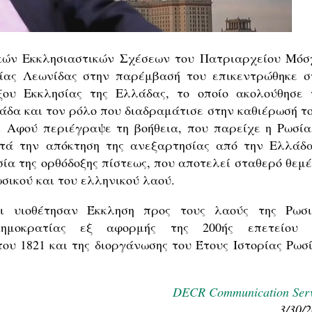
ικών Εκκλησιαστικών Σχέσεων του Πατριαρχείου Μόσ
ίας Λεωνίδας στην παρέμβασή του επικεντρώθηκε σ
ξου Εκκλησίας της Ελλάδας, το οποίο ακολούθησε 
άδα και τον ρόλο που διαδραμάτισε στην καθιέρωσή το
. Αφού περιέγραψε τη βοήθεια, που παρείχε η Ρωσία
ετά την απόκτηση της ανεξαρτησίας από την Ελλάδα
ία της ορθόδοξης πίστεως, που αποτελεί σταθερό θεμέ
ικού και του ελληνικού λαού.
 υιοθέτησαν Έκκληση προς τους λαούς της ​Ρωσι
ημοκρατίας εξ αφορμής της 200ής επετείου 
υ 1821 και της διοργάνωσης του Έτους Ιστορίας Ρωσί
DECR Communication Serv
3/30/