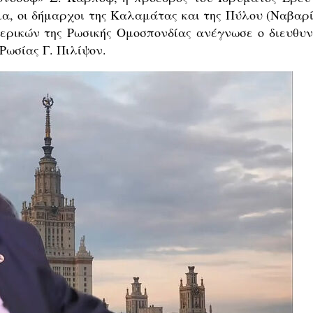
ια, οι δήμαρχοι της Καλαμάτας και της Πύλου (Ναβαρί
τερικών της Ρωσικής Ομοσπονδίας ανέγνωσε ο διευθυν
Ρωσίας Γ. Πιλίψον.