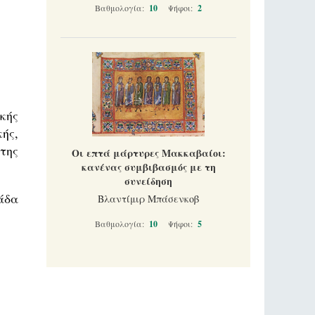
Βαθμολογία:
10
Ψήφοι:
2
κής
ής,
της
Οι επτά μάρτυρες Μακκαβαίοι:
κανένας συμβιβασμός με τη
συνείδηση
άδα
Βλαντίμιρ Μπάσενκοβ
Βαθμολογία:
10
Ψήφοι:
5