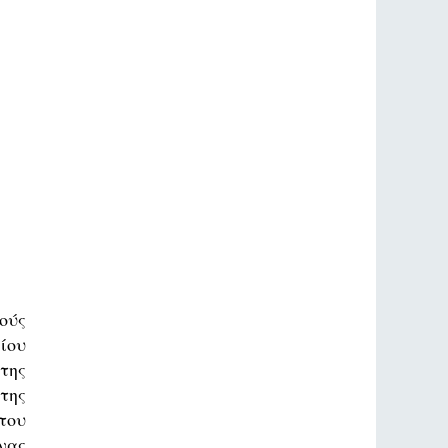
ούς
ίου
της
της
του
νας