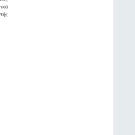
νο)
τής