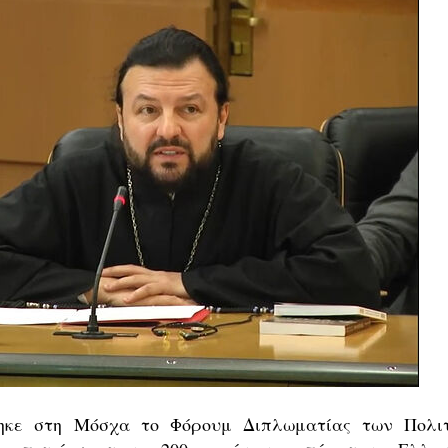
θηκε στη Μόσχα το Φόρουμ Διπλωματίας των Πολι