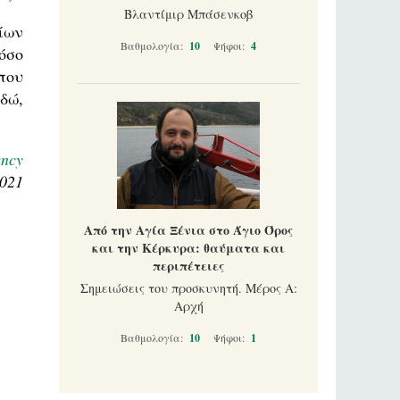
Βλαντίμιρ Μπάσενκοβ
ίων
Βαθμολογία:
10
Ψήφοι:
4
όσο
που
δώ,
ncy
2021
Από την Αγία Ξένια στο Άγιο Όρος
και την Κέρκυρα: θαύματα και
περιπέτειες
Σημειώσεις του προσκυνητή. Μέρος Α:
Αρχή
Βαθμολογία:
10
Ψήφοι:
1