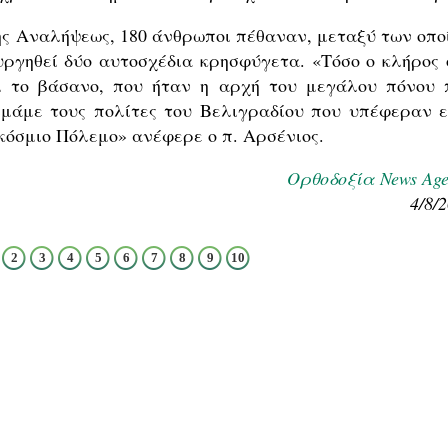
ης Αναλήψεως, 180 άνθρωποι πέθαναν, μεταξύ των οπο
ουργηθεί δύο αυτοσχέδια κρησφύγετα. «Τόσο ο κλήρος 
ι το βάσανο, που ήταν η αρχή του μεγάλου πόνου 
μάμε τους πολίτες του Βελιγραδίου που υπέφεραν ε
όσμιο Πόλεμο» ανέφερε ο π. Αρσένιος.
Ορθοδοξία News Age
4/8/
2
3
4
5
6
7
8
9
10