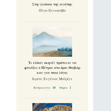
Στη γλώσσα της αγάπης
Όλγα Ιζενιακόβα
Τι είδους σκηνές πρότεινε να
φτιάξει ο Πέτρος στο όρος Θαβώρ
και για ποιο λόγο;
Ιερέας Ευγένιος Μούρζιν
Βαθμολογία:
10
Ψήφοι:
1