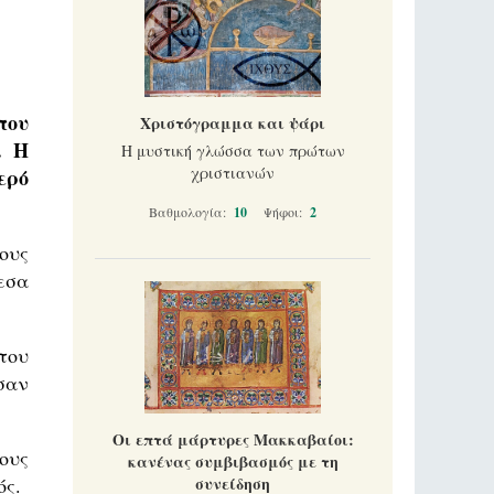
που
Χριστόγραμμα και ψάρι
. Η
Η μυστική γλώσσα των πρώτων
χριστιανών
ερό
Βαθμολογία:
10
Ψήφοι:
2
ους
εσα
του
σαν
Οι επτά μάρτυρες Μακκαβαίοι:
ους
κανένας συμβιβασμός με τη
ός.
συνείδηση