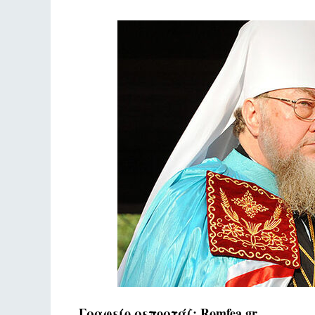
Γραφείο ρεπορτάζ: Romfea.gr