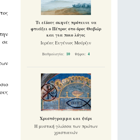
τος
Τι είδους σκηνές πρότεινε να
φτιάξει ο Πέτρος στο όρος Θαβώρ
την
και για ποιο λόγο;
 σε
Ιερέας Ευγένιος Μούρζιν
Βαθμολογία:
10
Ψήφοι:
4
των
σιο
ους
Χριστόγραμμα και ψάρι
Η μυστική γλώσσα των πρώτων
χριστιανών