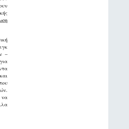
ουν
κής
ωση
ική
ρεγκ
ν –
για
ντα
και
που
ών.
 να
λλα