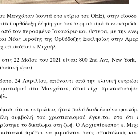
του Μανχάταν (κοντά στο κτίριο του ΟΗΕ), στην είσοδο
στεί ορθόδοξη δέηση για τον τερματισμό των εκτρώσε
 από τον περασμένο Ιανουάριο και ύστερα, με την ενε
και Νέας Ιερσέης της Ορθόδοξης Εκκλησίας στην Αμερ
ρχιεπισκόπου κ.Μιχαήλ.
στις 22 Μαΐου του 2021 είναι: 800 2nd Ave, New York,
(τοπική ώρα).
βατο, 24 Απριλίου, απέναντι από την κλινική εκτρώσ
μματισμού στο Μανχάταν, όπου είχε πρωτοστατήσε
ήλ.
ύμισε ότι οι εκτρώσεις ήταν πολύ διαδεδομένο φαινόμ
άλη συμβολή του χριστιανισμού έγκειται στο ότι 
ρίστηκε το δικαίωμα στη ζωή. Ο Αρχιεπίσκοπος κ. Μιχ
χριστιανοί πρέπει να μιμούνται τους αποστόλους και