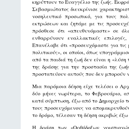
κηρύττουν το Ευαγγέλιο της ζωής. Εκφρ
Σεβασμιώτατος διευκρίνισε χαρακτηριστ
νοσηλευτικό προσωπικό, για τους πο
εκτρώσεων και ζητάμε με τις προσευχέ
πρόσθεσε ότι «απευθυνόμαστε» σε όλ
ενθαρρύνουν εναλλακτικές επιλογές,
Επανέλαβε ότι «προσευχόμαστε για τις μ
πολιτικούς», οι οποίοι, όπως υπογράμμι
από τα παιδιά τη ζωή δεν είναι η «λύση
της δράσης για την προστασία της ζωής
προστατεύουν αυτούς που δεν μπορούν ν
Μια παρόμοια δέηση είχε τελέσει ο Αρχ
δύο μήνες νωρίτερα, το Φεβρουάριο, α
κατά σύμπτωση, έξω από το Δημαρχείο τ
τους προσευχόμενους να απομακρυνθούν α
το δρόμο, τέλεσαν τη δέηση ακριβώς έξω
Η δράση των «Ορθόδοξων χριστιανών