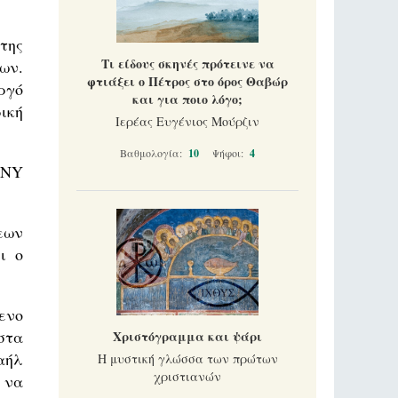
 της
Τι είδους σκηνές πρότεινε να
ων.
φτιάξει ο Πέτρος στο όρος Θαβώρ
ργό
και για ποιο λόγο;
ική
Ιερέας Ευγένιος Μούρζιν
Βαθμολογία:
10
Ψήφοι:
4
 NY
εων
ι ο
ενο
στα
Χριστόγραμμα και ψάρι
αήλ
Η μυστική γλώσσα των πρώτων
χριστιανών
 να