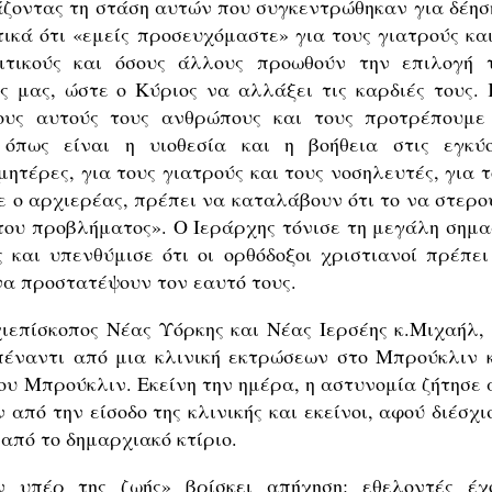
άζοντας τη στάση αυτών που συγκεντρώθηκαν για δέηση
ικά ότι «εμείς προσευχόμαστε» για τους γιατρούς και
λιτικούς και όσους άλλους προωθούν την επιλογή 
ς μας, ώστε ο Κύριος να αλλάξει τις καρδιές τους. 
ους αυτούς τους ανθρώπους και τους προτρέπουμε
 όπως είναι η υιοθεσία και η βοήθεια στις εγκύο
ητέρες, για τους γιατρούς και τους νοσηλευτές, για τ
σε ο αρχιερέας, πρέπει να καταλάβουν ότι το να στερο
 του προβλήματος». Ο Ιεράρχης τόνισε τη μεγάλη σημα
 και υπενθύμισε ότι οι ορθόδοξοι χριστιανοί πρέπει
α προστατέψουν τον εαυτό τους.
ιεπίσκοπος Νέας Υόρκης και Νέας Ιερσέης κ.Μιχαήλ, 
πέναντι από μια κλινική εκτρώσεων στο Μπρούκλιν κ
ου Μπρούκλιν. Εκείνη την ημέρα, η αστυνομία ζήτησε 
πό την είσοδο της κλινικής και εκείνοι, αφού διέσχι
 από το δημαρχιακό κτίριο.
 υπέρ της ζωής» βρίσκει απήχηση: εθελοντές έχ