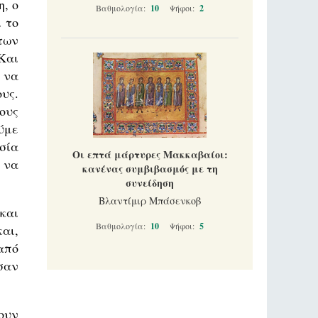
, ο
Βαθμολογία:
10
Ψήφοι:
2
 το
των
Και
 να
υς.
ους
ύμε
σία
Οι επτά μάρτυρες Μακκαβαίοι:
 να
κανένας συμβιβασμός με τη
συνείδηση
Βλαντίμιρ Μπάσενκοβ
και
Βαθμολογία:
10
Ψήφοι:
5
αι,
από
σαν
ουν