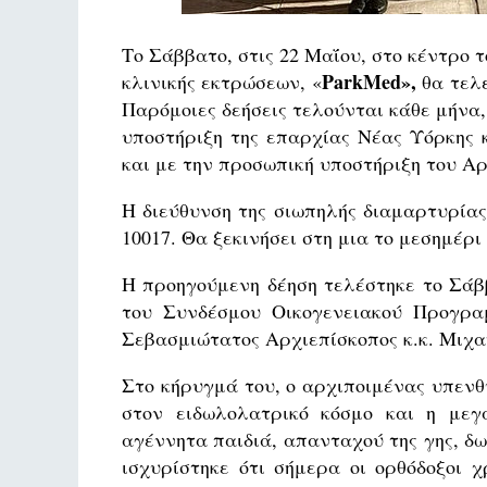
Το Σάββατο, στις 22 Μαΐου, στο κέντρο 
ParkMed
»,
κλινικής εκτρώσεων, «
θα τελε
Παρόμοιες δεήσεις τελούνται κάθε μήνα,
υποστήριξη της επαρχίας Νέας Υόρκης 
και με την προσωπική υποστήριξη του Α
Η διεύθυνση της σιωπηλής διαμαρτυρίας 
10017. Θα ξεκινήσει στη μια το μεσημέρι 
Η προηγούμενη δέηση τελέστηκε το Σάβ
του Συνδέσμου Οικογενειακού Προγρα
Σεβασμιώτατος Αρχιεπίσκοπος κ.κ. Μιχα
Στο κήρυγμά του, ο αρχιποιμένας υπενθ
στον ειδωλολατρικό κόσμο και η μεγ
αγέννητα παιδιά, απανταχού της γης, δω
ισχυρίστηκε ότι σήμερα οι ορθόδοξοι 