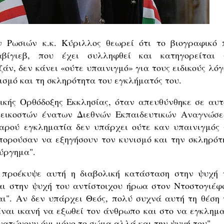
Ρωσιών κ.κ. Κύριλλος θεωρεί ότι το βιογραφικό 
βίγιεβ, που έχει συλληφθεί και κατηγορείται 
άν, δεν κάνει «ούτε υπαινιγμό» για τους ειδικούς λόγ
ισμό και τη σκληρότητα του εγκλήματός του.
ικής Ορθόδοξης Εκκλησίας, όταν απευθύνθηκε σε αυτ
 εικοστών ένατων Διεθνών Εκπαιδευτικών Αναγνώσε
εαρού εγκληματία δεν υπάρχει ούτε καν υπαινιγμός 
μπορούσαν να εξηγήσουν τον κυνισμό και την σκληρότ
ούργημα".
 προέκυψε αυτή η διαβολική κατάσταση στην ψυχή 
αι στην ψυχή του αντίστοιχου ήρωα στον Ντοστογιέφσ
αι". Αν δεν υπάρχει Θεός, πολύ συχνά αυτή τη θέση 
ίναι ικανή να εξωθεί τον άνθρωπο και στο να εγκλημα
θανατώνουν όχι μόνο το σώμα αλλά και την ψυχή του"