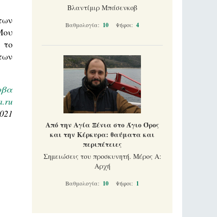
Βλαντίμιρ Μπάσενκοβ
των
Βαθμολογία:
10
Ψήφοι:
4
Μου
 το
των
οβα
a.ru
2021
Από την Αγία Ξένια στο Άγιο Όρος
και την Κέρκυρα: θαύματα και
περιπέτειες
Σημειώσεις του προσκυνητή. Μέρος Α:
Αρχή
Βαθμολογία:
10
Ψήφοι:
1