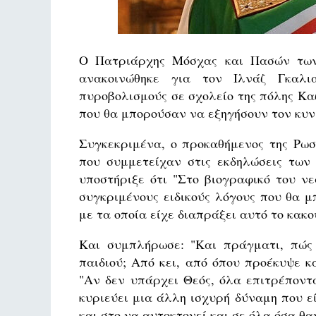
Ο Πατριάρχης Μόσχας και Πασών των 
ανακοινώθηκε για τον Ιλνάζ Γκαλια
πυροβολισμούς σε σχολείο της πόλης Καζ
που θα μπορούσαν να εξηγήσουν τον κυν
Συγκεκριμένα, ο προκαθήμενος της Ρωσ
που συμμετείχαν στις εκδηλώσεις των
υποστήριξε ότι "Στο βιογραφικό του ν
συγκριμένους ειδικούς λόγους που θα 
με τα οποία είχε διαπράξει αυτό το κακ
Και συμπλήρωσε: "Και πράγματι, πώς
παιδιού; Από κει, από όπου προέκυψε κ
"Αν δεν υπάρχει Θεός, όλα επιτρέποντ
κυριεύει μια άλλη ισχυρή δύναμη που ε
και στο να αυτοκτονεί και σε όλα όσα 