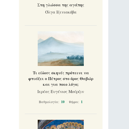
Στη γλώσσα της αγάπης
Όλγα Ιζενιακόβα
Τι είδους σκηνές πρότεινε να
φτιάξει ο Πέτρος στο όρος Θαβώρ
και για ποιο λόγο;
Ιερέας Ευγένιος Μούρζιν
Βαθμολογία:
10
Ψήφοι:
1