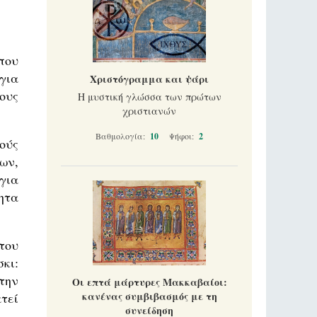
που
για
Χριστόγραμμα και ψάρι
ους
Η μυστική γλώσσα των πρώτων
χριστιανών
Βαθμολογία:
10
Ψήφοι:
2
ούς
ων,
για
ητα
του
κι:
την
Οι επτά μάρτυρες Μακκαβαίοι:
κανένας συμβιβασμός με τη
τεί
συνείδηση
.