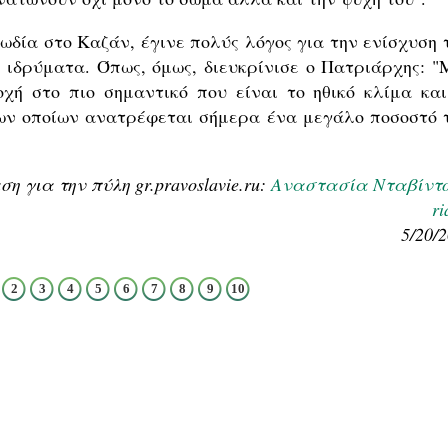
ωδία στο Καζάν, έγινε πολύς λόγος για την ενίσχυση 
 ιδρύματα. Όπως, όμως, διευκρίνισε ο Πατριάρχης: "
οχή στο πιο σημαντικό που είναι το ηθικό κλίμα και
ων οποίων ανατρέφεται σήμερα ένα μεγάλο ποσοστό 
 για την πύλη gr.pravoslavie.ru:
Αναστασία Νταβίντ
ri
5/20/
2
3
4
5
6
7
8
9
10