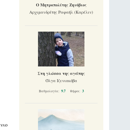
Ο Μητροπολίτης Ζηνόβιος
Αρχιμανδρίτης Ραφαήλ (Καρέλιν)
Στη γλώσσα της αγάπης
Όλγα Ιζενιακόβα
Βαθμολογία:
9.7
Ψήφοι:
3
νιο