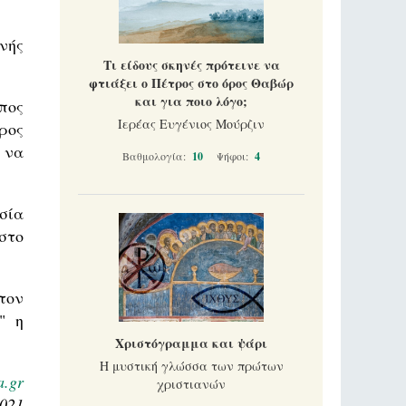
νής
Τι είδους σκηνές πρότεινε να
φτιάξει ο Πέτρος στο όρος Θαβώρ
και για ποιο λόγο;
πος
Ιερέας Ευγένιος Μούρζιν
ρος
 να
Βαθμολογία:
10
Ψήφοι:
4
σία
στο
τον
" η
Χριστόγραμμα και ψάρι
Η μυστική γλώσσα των πρώτων
a.gr
χριστιανών
2021