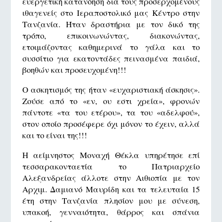
ευεργετική κατανόηση διά τους προσερχομένους
ιθαγενείς στο Ιεραποστολικό μας Κέντρο στην
Τανζανία. Ήταν δραστήρια με τον δικό της
τρόπο, επικοινωνώντας, διακονώντας,
ετοιμάζοντας καθημερινά το γάλα και το
συσσίτιο για εκατοντάδες πεινασμένα παιδιά,
βοηθών και προσευχομένη!!!
Ο ασκητισμός της ήταν «ευχαριστιακή άσκησις».
Ζούσε από το «εν, ου εστι χρεία», φρονών
πάντοτε «τα του ετέρου», τα του «αδελφού»,
στον οποίο προσέφερε όχι μόνον το έχειν, αλλά
και το είναι της!!!
Η αείμνηστος Μοναχή Θέκλα υπηρέτησε επί
τεσσαρακονταετία το Πατριαρχείο
Αλεξανδρείας άλλοτε στην Αιθιοπία με τον
Αρχιμ. Δαμιανό Μαυρίδη και τα τελευταία 15
έτη στην Τανζανία πλησίον μου με σύνεση,
υπακοή, γενναιότητα, θάρρος και σπάνια