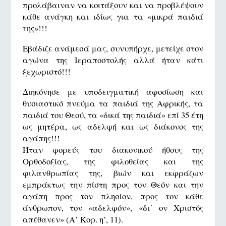
προλάβαιναν να κοιτάξουν και να προβλέψουν
κάθε ανάγκη και ιδίως για τα «μικρά παιδιά
της»!!!
Εβάδιζε ανάμεσά μας, συνυπήρχε, μετείχε στον
αγώνα της Ιεραποστολής αλλά ήταν κάτι
ξεχωριστό!!!
Διηκόνησε με υποδειγματική αφοσίωση και
θυσιαστικό πνεύμα τα παιδιά της Αφρικής, τα
παιδιά του Θεού, τα «δικά της παιδιά» επί 35 έτη
ως μητέρα, ως αδελφή και ως διάκονος της
αγάπης!!!
Ήταν φορεύς του διακονικού ήθους της
Ορθοδοξίας, της φιλοθείας και της
φιλανθρωπίας της, βιών και εκφράζων
εμπράκτως την πίστη προς τον Θεόν και την
αγάπη προς τον πλησίον, προς τον κάθε
άνθρωπον, τον «αδελφόν», «δι᾿ ον Χριστός
απέθανεν» (Α’ Κορ. η’, 11).