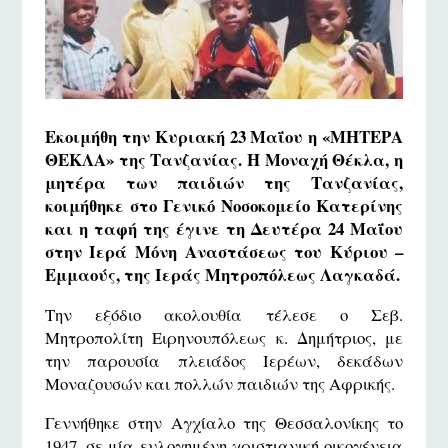
Εκοιμήθη την Κυριακή 23 Μαΐου η «ΜΗΤΕΡΑ
ΘΕΚΛΑ» της Τανζανίας. Η Μοναχή Θέκλα, η
μητέρα των παιδιών της Τανζανίας,
κοιμήθηκε στο Γενικό Νοσοκομείο Κατερίνης
και η ταφή της έγινε τη Δευτέρα 24 Μαΐου
στην Ιερά Μόνη Αναστάσεως του Κύριου –
Εμμαούς, της Ιεράς Μητροπόλεως Λαγκαδά.
Την εξόδιο ακολουθία τέλεσε ο Σεβ.
Μητροπολίτη Ειρηνουπόλεως κ. Δημήτριος, με
την παρουσία πλειάδος Ιερέων, δεκάδων
Μοναζουσών και πολλών παιδιών της Αφρικής.
Γεννήθηκε στην Αγχίαλο της Θεσσαλονίκης το
1947, σε μία ευλογημένη χριστιανική οικογένεια