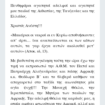
Πενθηφόροι αγαπητοί αδελφοί και αγαπητά
μου παιδιά της Αιθιοπίας, της Τανζανίας και της
Ελλάδος.
Χριστός Ανέστη!!!
«Μακάριοι οι νεκροί οι εν Κυρίω αποθνήσκοντες
απ’ άρτι… ίνα αναπαύσωνται εκ των κόπων
αυτών, τα γαρ έργα αυτών ακολουθεί μετ’
αυτών» (Αποκ. ιδ, 13).
Με βαθυτάτη συγκίνηση τούτη την ώρα έχω την
τιμή να εκπροσωπώ την Α.Θ.Μ. τον Παπά και
Πατριάρχη Αλεξανδρείας και πάσης Αφρικής
κ.κ. Θεόδωρο Β´ και το θλιβερό καθήκον να
αποχαιρετώ στο ταξίδι της αιωνιότητος μία
αγία ψυχή!!! Την Μοναχή Θέκλα, την
Ιεραπόστολο, την Μητέρα των παιδιών της
Αφρικής. Την αδελφή Θέκλα της καρδιάς μας, η
οποία αφήνει φτωχότερη την Αφρική, αλλά και