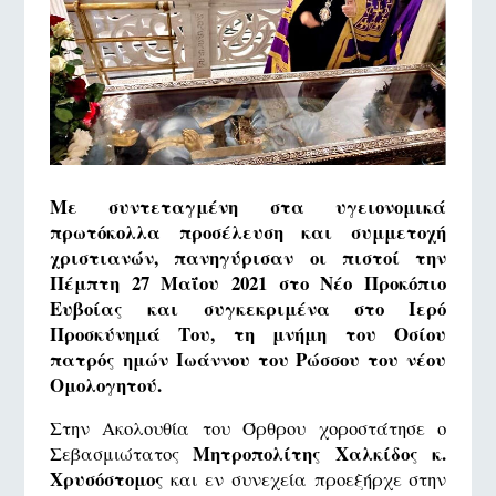
Με συντεταγμένη στα υγειονομικά
πρωτόκολλα προσέλευση και συμμετοχή
χριστιανών, πανηγύρισαν οι πιστοί την
Πέμπτη 27 Μαΐου 2021 στο Νέο Προκόπιο
Ευβοίας και συγκεκριμένα στο Ιερό
Προσκύνημά Του, τη μνήμη του Οσίου
πατρός ημών Ιωάννου του Ρώσσου του νέου
Ομολογητού.
Στην Ακολουθία του Όρθρου χοροστάτησε ο
Μητροπολίτης Χαλκίδος κ.
Σεβασμιώτατος
Χρυσόστομος
και εν συνεχεία προεξήρχε στην