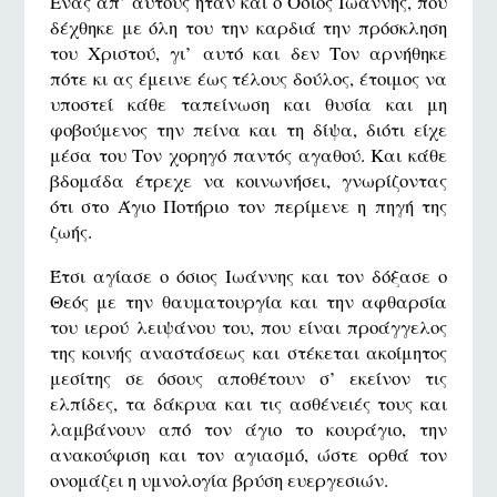
Ένας απ’ αυτούς ήταν και ο Όσιος Ιωάννης, που
δέχθηκε με όλη του την καρδιά την πρόσκληση
του Χριστού, γι’ αυτό και δεν Τον αρνήθηκε
πότε κι ας έμεινε έως τέλους δούλος, έτοιμος να
υποστεί κάθε ταπείνωση και θυσία και μη
φοβούμενος την πείνα και τη δίψα, διότι είχε
μέσα του Τον χορηγό παντός αγαθού. Και κάθε
βδομάδα έτρεχε να κοινωνήσει, γνωρίζοντας
ότι στο Άγιο Ποτήριο τον περίμενε η πηγή της
ζωής.
Έτσι αγίασε ο όσιος Ιωάννης και τον δόξασε ο
Θεός με την θαυματουργία και την αφθαρσία
του ιερού λειψάνου του, που είναι προάγγελος
της κοινής αναστάσεως και στέκεται ακοίμητος
μεσίτης σε όσους αποθέτουν σ’ εκείνον τις
ελπίδες, τα δάκρυα και τις ασθένειές τους και
λαμβάνουν από τον άγιο το κουράγιο, την
ανακούφιση και τον αγιασμό, ώστε ορθά τον
ονομάζει η υμνολογία βρύση ευεργεσιών.