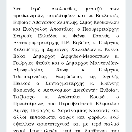
Στις Ιερές Ακολουθίες, μεταξύ των
προσκυνητών, παρέστησαν και οι Βουλευτές
Ευβοίας Αθανάσιος Ζεμπίλης, Σίμος Κεδίκογλου
και Ευάγγελος Αποστόλος, ο Περιφερειάρχης
Στερεάς Ελλάδος κ. Φάνης Σπανός, ο
Αντιπεριφερειάρχης Π.Ε. Ευβοίας κ. Γεώργιος
Κελαϊδίτης, η Δήμαρχος Χαλκιδέων κ. Έλενα
Βάκα, Δήμαρχος Διρφύων-Μεσσαπίων κ.
Γεώργιος Ψαθάς και ο Δήμαρχος Μαντουδίου-
Λίμνης-Αγίας Άννης κ. Γεώργιος
Τσαπουρνιώτης, Εκπρόσωπος της Σχολής
Πεζικού ο Συνταγματάρχης κ. Ιωάννης
Φασιανός, ο Αστυνομικός Διευθυντής Ευβοίας,
Ταξίαρχος κ. Απόστολος Κουφός, ο
Προϊστάμενος του Πυροσβεστικού Κλιμακίου
Λίμνης Πυραγός κ. Χαράλαμπος Κακαράς και
άλλοι εκπρόσωποι αρχών και φορέων, ενώ
έψαλλαν αριστοτεχνικά και με ιερό παλμό
χοροί Ιεροψαλτών, υπό τη διεύθυνση του