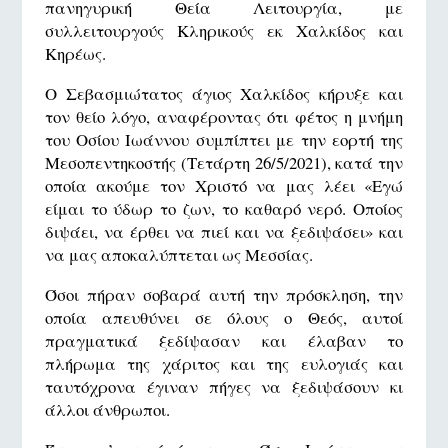
πανηγυρική Θεία Λειτουργία, με
συλλειτουργούς Κληρικούς εκ Χαλκίδος και
Κηρέως.
Ο Σεβασμιώτατος άγιος Χαλκίδος κήρυξε και
τον θείο λόγο, αναφέροντας ότι φέτος η μνήμη
του Οσίου Ιωάννου συμπίπτει με την εορτή της
Μεσοπεντηκοστής (Τετάρτη 26/5/2021), κατά την
οποία ακούμε τον Χριστό να μας λέει «Εγώ
είμαι το ύδωρ το ζων, το καθαρό νερό. Οποίος
διψάει, να έρθει να πιεί και να ξεδιψάσει» και
να μας αποκαλύπτεται ως Μεσσίας.
Όσοι πήραν σοβαρά αυτή την πρόσκληση, την
οποία απευθύνει σε όλους ο Θεός, αυτοί
πραγματικά ξεδίψασαν και έλαβαν το
πλήρωμα της χάριτος και της ευλογιάς και
ταυτόχρονα έγιναν πήγες να ξεδιψάσουν κι
άλλοι άνθρωποι.