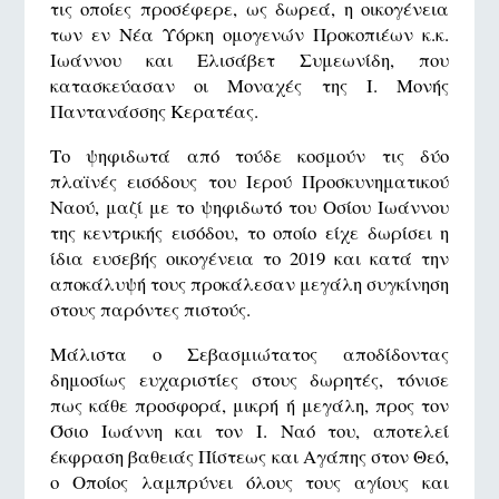
τις οποίες προσέφερε, ως δωρεά, η οικογένεια
των εν Νέα Υόρκη ομογενών Προκοπιέων κ.κ.
Ιωάννου και Ελισάβετ Συμεωνίδη, που
κατασκεύασαν οι Μοναχές της Ι. Μονής
Παντανάσσης Κερατέας.
Το ψηφιδωτά από τούδε κοσμούν τις δύο
πλαϊνές εισόδους του Ιερού Προσκυνηματικού
Ναού, μαζί με το ψηφιδωτό του Οσίου Ιωάννου
της κεντρικής εισόδου, το οποίο είχε δωρίσει η
ίδια ευσεβής οικογένεια το 2019 και κατά την
αποκάλυψή τους προκάλεσαν μεγάλη συγκίνηση
στους παρόντες πιστούς.
Μάλιστα ο Σεβασμιώτατος αποδίδοντας
δημοσίως ευχαριστίες στους δωρητές, τόνισε
πως κάθε προσφορά, μικρή ή μεγάλη, προς τον
Όσιο Ιωάννη και τον Ι. Ναό του, αποτελεί
έκφραση βαθειάς Πίστεως και Αγάπης στον Θεό,
ο Οποίος λαμπρύνει όλους τους αγίους και