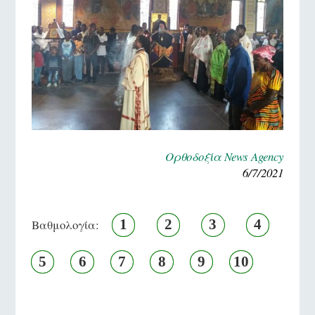
Ορθοδοξία News Agency
6/7/2021
1
2
3
4
Βαθμολογία:
5
6
7
8
9
10