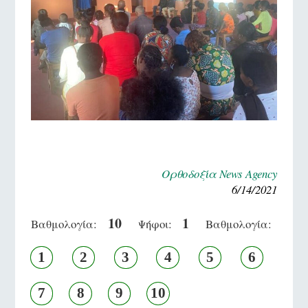
Ορθοδοξία News Agency
6/14/2021
10
1
Βαθμολογία:
Ψήφοι:
Βαθμολογία:
1
2
3
4
5
6
7
8
9
10