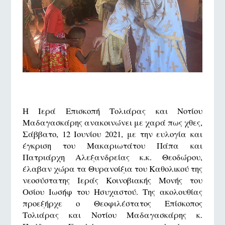
Η Ιερά Επισκοπή Τολιάρας και Νοτίου
Μαδαγασκάρης ανακοινώνει με χαρά πως χθες,
Σάββατο, 12 Ιουνίου 2021, με την ευλογία και
έγκριση του Μακαριωτάτου Πάπα και
Πατριάρχη Αλεξανδρείας κ.κ. Θεοδώρου,
έλαβαν χώρα τα Θυρανοίξια του Καθολικού της
νεοσύστατης Ιεράς Κοινοβιακής Μονής του
Οσίου Ιωσήφ του Ησυχαστού. Της ακολουθίας
προεξήρχε ο Θεοφιλέστατος Επίσκοπος
Τολιάρας και Νοτίου Μαδαγασκάρης κ.