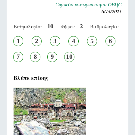
Служба коммуникации ОВЦС
6/14/2021
10
2
Βαθμολογία:
Ψήφοι:
Βαθμολογία:
1
2
3
4
5
6
7
8
9
10
Βλέπε επίσης