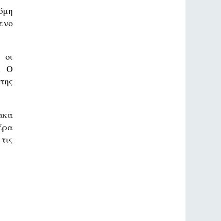
όμη
ενο
 οι
. Ο
της
ακα
έρα
τις