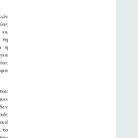
κών
ίας
 εκ
 τη
ι η
για
ίας
ωμα
του
κει
δεν
αός
ικά
 το
την