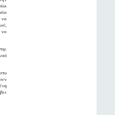
ίοι
σία
 να
ού,
 να
της
ναό
στο
ουν
ένη
βει