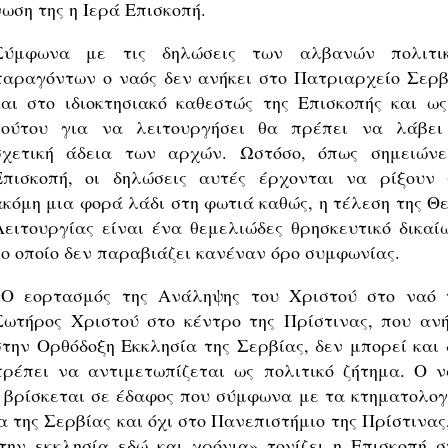
ωση της η Ιερά Επισκοπή.
Σύμφωνα με τις δηλώσεις των αλβανών πολιτι
παραγόντων ο ναός δεν ανήκει στο Πατριαρχείο Σερβ
και στο ιδιοκτησιακό καθεστώς της Επισκοπής και ως
τούτου για να λειτουργήσει θα πρέπει να λάβει
σχετική άδεια των αρχών. Ωστόσο, όπως σημειώνε
Επισκοπή, οι δηλώσεις αυτές έρχονται να ρίξουν 
ακόμη μια φορά λάδι στη φωτιά καθώς, η τέλεση της Θε
Λειτουργίας είναι ένα θεμελιώδες θρησκευτικό δικαί
το οποίο δεν παραβιάζει κανέναν όρο συμφωνίας.
«Ο εορτασμός της Ανάληψης του Χριστού στο ναό 
Σωτήρος Χριστού στο κέντρο της Πρίστινας, που ανή
στην Ορθόδοξη Εκκλησία της Σερβίας, δεν μπορεί και 
πρέπει να αντιμετωπίζεται ως πολιτικό ζήτημα. Ο ν
, βρίσκεται σε έδαφος που σύμφωνα με τα κτηματολογ
 της Σερβίας και όχι στο Πανεπιστήμιο της Πρίστινας,
ην εκκλησία εδώ και χρόνια» τονίζει η Επισκοπή σ