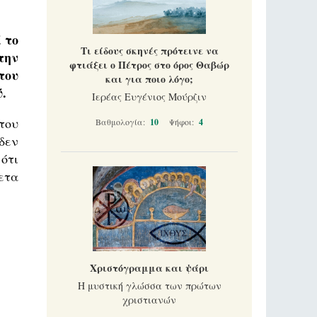
 το
Τι είδους σκηνές πρότεινε να
την
φτιάξει ο Πέτρος στο όρος Θαβώρ
του
και για ποιο λόγο;
.
Ιερέας Ευγένιος Μούρζιν
του
Βαθμολογία:
10
Ψήφοι:
4
δεν
ότι
ετα
Χριστόγραμμα και ψάρι
Η μυστική γλώσσα των πρώτων
χριστιανών