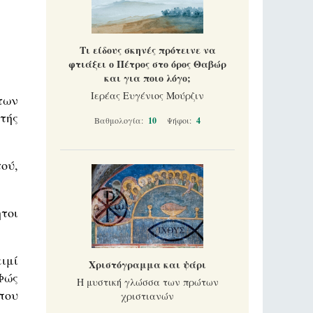
Τι είδους σκηνές πρότεινε να
φτιάξει ο Πέτρος στο όρος Θαβώρ
και για ποιο λόγο;
Ιερέας Ευγένιος Μούρζιν
των
τής
Βαθμολογία:
10
Ψήφοι:
4
ού,
τοι
ιμί
Χριστόγραμμα και ψάρι
 Φώς
Η μυστική γλώσσα των πρώτων
που
χριστιανών