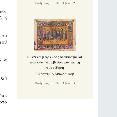
Βαθμολογία:
10
Ψήφοι:
2
εός
ζωή
 το
εού
Οι επτά μάρτυρες Μακκαβαίοι:
Φώς
κανένας συμβιβασμός με τη
συνείδηση
Βλαντίμιρ Μπάσενκοβ
οχή
Βαθμολογία:
10
Ψήφοι:
5
ύμε
στο