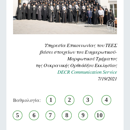
Υπηρεσία Επικοινωνίας του ΤΕΕΣ
βάσει στοιχείων του Ενημερωτικού-
Μορφωτικού Τμήματος
της Ουκρανικής Ορθοδόξου Εκκλησίας
DECR Communication Service
7/19/2021
1
2
3
4
Βαθμολογία:
5
6
7
8
9
10