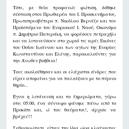
Τότε, με θεία προφανώς φώτιση, δόθηκε
σύσταση στον Πρωθιερέα του Ι. Προσκυνήματος,
Πρωτοπρεσβύτερο π. Νικόλαο Βερνέζο και τον
Προϊστάμενο του Ενοριακού Ι. Ναού, Οικονόμο
π. Δημήτριο Πατεράκη, να φορέσουν πετραχήλι
και να λιτανεύσουν στο χωριό τις ιερές Εικόνες
του Οσίου Ιωάννου και των αγίων της Ενορίας
Κωνσταντίνου και Ελένης, παρακαλούντες για
την Άνωθεν βοήθεια!
Τους ακολούθησαν και οι ελάχιστοι άνδρες που
είχαν απομείνει για να παλαίψουν με το πύρινο
θηρίο...
Έγινε η λιτάνευση και τα ξημερώματα, γύρω
στις 05:00, ένα σύννεφο φάνηκε πάνω από το
Προκόπι και, ώ του θαύματος!, άρχισε να
βρέχει!!!
Σεβασμιώτατε, είπαν την ίδια ώρα κλαίγοντας