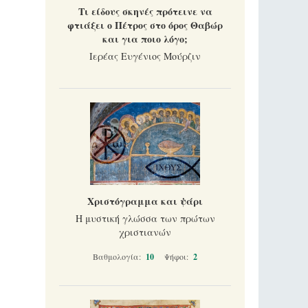
Τι είδους σκηνές πρότεινε να
φτιάξει ο Πέτρος στο όρος Θαβώρ
και για ποιο λόγο;
Ιερέας Ευγένιος Μούρζιν
Χριστόγραμμα και ψάρι
Η μυστική γλώσσα των πρώτων
χριστιανών
Βαθμολογία:
10
Ψήφοι:
2