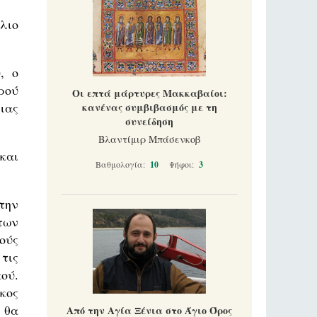
λιο
, ο
ρού
Οι επτά μάρτυρες Μακκαβαίοι:
ιας
κανένας συμβιβασμός με τη
συνείδηση
Βλαντίμιρ Μπάσενκοβ
και
Βαθμολογία:
10
Ψήφοι:
3
στην
των
ούς
τις
ού.
ίκος
ώ θα
Από την Αγία Ξένια στο Άγιο Όρος