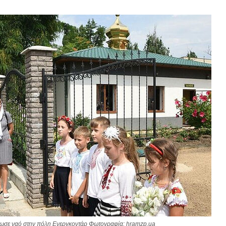
ωσε ναό στην πόλη Ενεργκοντάρ Φωτογραφία: hramzp.ua