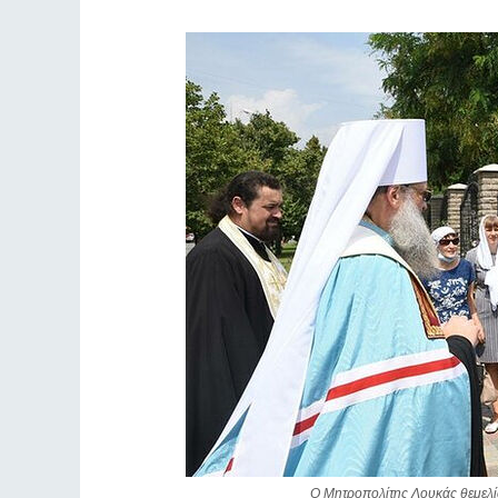
Ο Μητροπολίτης Λουκάς θεμελί