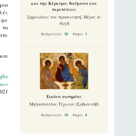
και την Κέρκυρα: θαύματα και
ριο
περιπέτειες
λές
Σημειώσεις του προσκυνητή. Μέρος Α:
ουμε
Αρχή
 το
στε
Βαθμολογία:
10
Ψήφοι:
1
και
οβα
φων
2021
Εικόνα σωτηρίας
Μητροπολίτου Τίχωνος (Σεβκουνόβ)
Βαθμολογία:
10
Ψήφοι:
6