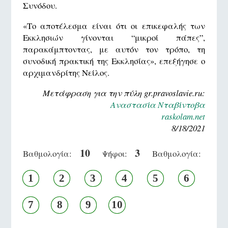
Συνόδου.
«Το αποτέλεσμα είναι ότι οι επικεφαλής των
Εκκλησιών γίνονται “μικροί πάπες”,
παρακάμπτοντας, με αυτόν τον τρόπο, τη
συνοδική πρακτική της Εκκλησίας», επεξήγησε ο
αρχιμανδρίτης Νείλος.
Μετάφραση για την πύλη gr.pravoslavie.ru:
Αναστασία Νταβίντοβα
raskolam.net
8/18/2021
10
3
Βαθμολογία:
Ψήφοι:
Βαθμολογία:
1
2
3
4
5
6
7
8
9
10