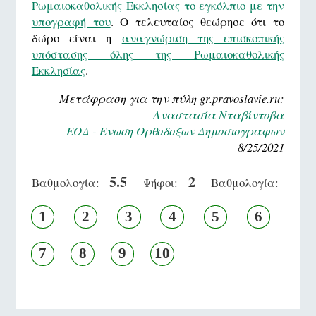
Ρωμαιοκαθολικής Εκκλησίας το εγκόλπιο με την
υπογραφή του
. Ο τελευταίος θεώρησε ότι το
δώρο είναι η
αναγνώριση της επισκοπικής
υπόστασης όλης της Ρωμαιοκαθολικής
Εκκλησίας
.
Μετάφραση για την πύλη gr.pravoslavie.ru:
Αναστασία Νταβίντοβα
ΕΟΔ - Ενωση Ορθοδοξων Δημοσιογραφων
8/25/2021
5.5
2
Βαθμολογία:
Ψήφοι:
Βαθμολογία:
1
2
3
4
5
6
7
8
9
10