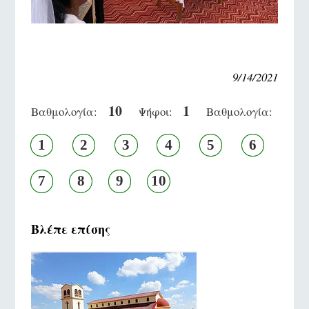
9/14/2021
10
1
Βαθμολογία:
Ψήφοι:
Βαθμολογία:
1
2
3
4
5
6
7
8
9
10
Βλέπε επίσης