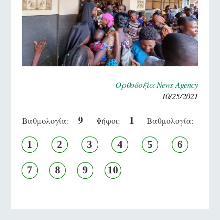
Ορθοδοξία News Agency
10/25/2021
9
1
Βαθμολογία:
Ψήφοι:
Βαθμολογία:
1
2
3
4
5
6
7
8
9
10