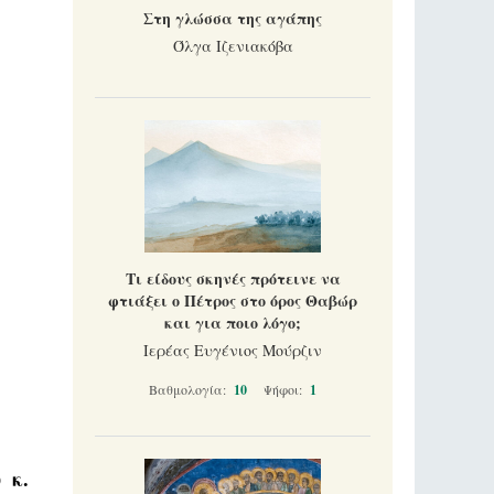
Στη γλώσσα της αγάπης
Όλγα Ιζενιακόβα
Τι είδους σκηνές πρότεινε να
φτιάξει ο Πέτρος στο όρος Θαβώρ
και για ποιο λόγο;
Ιερέας Ευγένιος Μούρζιν
Βαθμολογία:
10
Ψήφοι:
1
 κ.