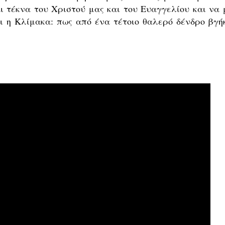
ι τέκνα του Χριστού μας και του Ευαγγελίου και να 
ει η Κλίμακα: πως από ένα τέτοιο θαλερό δένδρο βγή