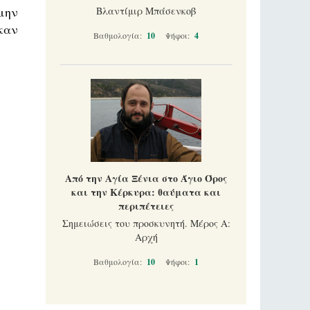
μην
Βλαντίμιρ Μπάσενκοβ
καν
Βαθμολογία:
10
Ψήφοι:
4
Από την Αγία Ξένια στο Άγιο Όρος
και την Κέρκυρα: θαύματα και
περιπέτειες
Σημειώσεις του προσκυνητή. Μέρος Α:
Αρχή
Βαθμολογία:
10
Ψήφοι:
1