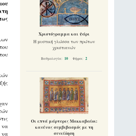
μου
ατη
πως
Χριστόγραμμα και ψάρι
λων
Η μυστική γλώσσα των πρώτων
του
χριστιανών
του
Βαθμολογία:
10
Ψήφοι:
2
κών
ξής
χαν
τών
τις
Οι επτά μάρτυρες Μακκαβαίοι:
 να
κανένας συμβιβασμός με τη
 να
συνείδηση