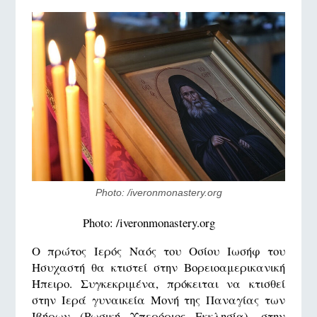
Photo: /iveronmonastery.org
Photo: /iveronmonastery.org
Ο πρώτος Ιερός Ναός του Οσίου Ιωσήφ του
Ησυχαστή θα κτιστεί στην Βορειοαμερικανική
Ήπειρο. Συγκεκριμένα, πρόκειται να κτισθεί
στην Ιερά γυναικεία Μονή της Παναγίας των
Ιβήρων (Ρωσική Υπερόριος Εκκλησία), στην