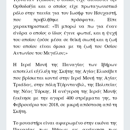
Ορθοδοξία και ο οποίος είχε πρωταγωνιστικό
ρόλο στην ταινία για τον Ιωσήφ τον Ησυχαστή,
που προβλήθηκε πρόσφατα. Είπε
χαρακτηριστικά: «Τί μπορώ να πω για έναν
άνδρα ο οποίος ο ίδιος έγινε φωτιά, και η ψυχή
του οποίου ζούσε μέσα σε θεϊκή σιωπή και η ζωή
του οποίου είναι όμοια με τη ζωή του Οσίου
Αντωνίου του Μεγάλου;»
Η Ιερά Μονή της Παναγίας των Ιβήρων
αποτελεί εξέλιξη της Σκήτης της Αγίας Ελισάβετ
που βρίσκεται κοντά στην Ιερά Μονή της Αγίας
Τριάδας, στην πόλη Τζόρντανβιλ, της Πολιτείας
της Νέας Υόρκης. Η ανέγερση της Ιεράς Μονής
ξεκίνησε με την αγορά 400 στρέμματα γης, το
Φεβρουάριο του 2018, σε μικρή απόσταση από τη
Σκήτη.
Το μοναστήρι είναι αφιερωμένο στην εικόνα της
Παναγίας των Ιβήρων εις ανάμνηση των