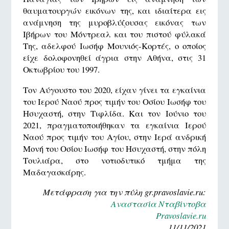
θαυματουργών εικόνων της, και ιδιαίτερα εις
ανάμνηση της μυροβλύζουσας εικόνας των
Ιβήρων του Μόντρεαλ και του πιστού φύλακά
Της, αδελφού Ιωσήφ Μουνιός-Κορτές, ο οποίος
είχε δολοφονηθεί άγρια στην Αθήνα, στις 31
Οκτωβρίου του 1997.
Τον Αύγουστο του 2020, είχαν γίνει τα εγκαίνια
του Ιερού Ναού προς τιμήν του Οσίου Ιωσήφ του
Ησυχαστή, στην Τιφλίδα. Και τον Ιούνιο του
2021, πραγματοποιήθηκαν τα εγκαίνια Ιερού
Ναού προς τιμήν του Αγίου, στην Ιερά ανδρική
Μονή του Οσίου Ιωσήφ του Ησυχαστή, στην πόλη
Τουλιάρα, στο νοτιοδυτικό τμήμα της
Μαδαγασκάρης.
Μετάφραση για την πύλη gr.pravoslavie.ru:
Αναστασία Νταβίντοβα
Pravoslavie.ru
11/11/2021