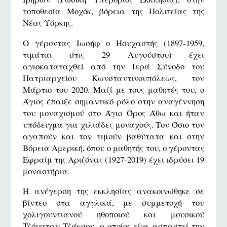
τοποθεσία Μοχόκ, βόρεια της Πολιτείας της
Νέας Υόρκης.
Ο γέροντας Ιωσήφ ο Ησυχαστής (1897-1959,
τιμάται στις 29 Αυγούστου) έχει
αγιοκαταταχθεί από την Ιερά Σύνοδο του
Πατριαρχείου Κωνσταντινουπόλεως, τον
Μάρτιο του 2020. Μαζί με τους μαθητές του, ο
Άγιος έπαιξε σημαντικό ρόλο στην αναγέννηση
του μοναχισμού στο Άγιο Όρος Άθω και ήταν
υπόδειγμα για χιλιάδες μοναχούς. Τον Όσιο τον
αγαπούν και τον τιμούν βαθύτατα και στην
Βόρεια Αμερική, όπου ο μαθητής του, ο γέροντας
Εφραίμ της Αριζόνας (1927-2019) έχει ιδρύσει 19
μοναστήρια.
Η ανέγερση της εκκλησίας ανακοινώθηκε σε
βίντεο στα αγγλικά, με συμμετοχή του
χολιγουντιανού ηθοποιού και μουσικού
Τζόναταν Τζάκσον, ο οποίος είχε ασπαστεί την