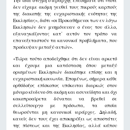
Την ίδια στιγμή ο ιεράρχης επεσήμανε ότι «τότε
δεν είχαμε ακόμη γευθεί τους πικρούς καρπούς
της διακοπής της ευχαριστιακής ενότητας της
Εκκλησίας», διότι «οι Προκαθήμενοι των εν λόγω
Εκκλησιών δεν μνημόνευαν ο ένας τον άλλο,
εξαναγκάζοντας κατ᾽ αυτόν τον τρόπο να
επανεξεταστούν τα κανονικά προβλήματα, που
προέκυψαν μεταξύ αυτών».
«Τώρα τούτο αποδείχθηκε ότι δεν είναι αρκετό
και έχουμε μια κατάσταση όπου μεταξύ
ορισμένων Εκκλησιών διακόπηκε επίσης και η
ευχαριστιακή κοινωνία. Επομένως, σήμερα κάθε
ορθόδοξος επίσκοπος υπόκειται διαρκώς στον
μόνιμο κίνδυνο ότι ακόμη και ασυνείδητα και όχι
κακοπροαίρετα δύναται να βρεθεί σε
συλλείτουργο με πρόσωπα, τα οποία
θεωρούνται μη κανονικοί ιεράρχες. Δηλαδή,
κανείς δεν τους έχει αποκηρύξει ως αποστάτες
της πίστεως και της Εκκλησίας, αλλά κάπου