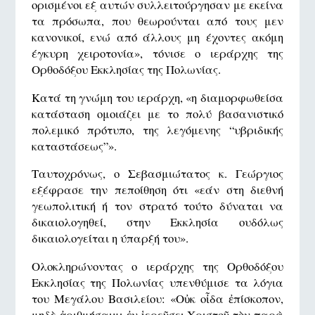
ορισμένοι εξ αυτών συλλειτούργησαν με εκείνα
τα πρόσωπα, που θεωρούνται από τους μεν
κανονικοί, ενώ από άλλους μη έχοντες ακόμη
έγκυρη χειροτονία», τόνισε ο ιεράρχης της
Ορθοδόξου Εκκλησίας της Πολωνίας.
Κατά τη γνώμη του ιεράρχη, «η διαμορφωθείσα
κατάσταση ομοιάζει με το πολύ βασανιστικό
πολεμικό πρότυπο, της λεγόμενης “υβριδικής
καταστάσεως”».
Ταυτοχρόνως, ο Σεβασμιώτατος κ. Γεώργιος
εξέφρασε την πεποίθηση ότι «εάν στη διεθνή
γεωπολιτική ή τον στρατό τούτο δύναται να
δικαιολογηθεί, στην Εκκλησία ουδόλως
δικαιολογείται η ύπαρξή του».
Ολοκληρώνοντας ο ιεράρχης της Ορθοδόξου
Εκκλησίας της Πολωνίας υπενθύμισε τα λόγια
του Μεγάλου Βασιλείου: «Οὐκ οἶδα ἐπίσκοπον,
μηδὲ ἀριθμήσαιμι ἐν ἱερεῦσει Χριστοῦ τὸν παρὰ