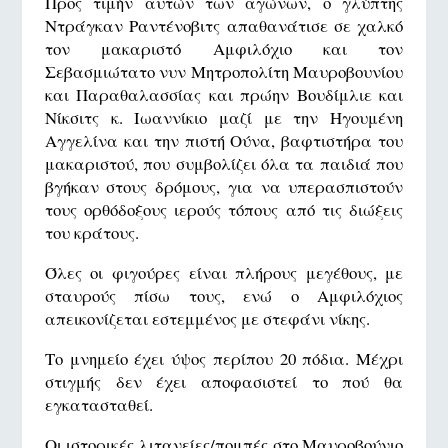
Προς τιμήν αυτών των αγώνων, ο γλύπτης
Ντράγκαν Ραντένοβιτς απαθανάτισε σε χαλκό
τον μακαριστό Αμφιλόχιο και τον
Σεβασμιώτατο νυν Μητροπολίτη Μαυροβουνίου
και Παραθαλασσίας και πρώην Βουδίμλιε και
Νίκσιτς κ. Ιωαννίκιο μαζί με την Ηγουμένη
Αγγελίνα και την πιστή Ούνα, βαφτιστήρα του
μακαριστού, που συμβολίζει όλα τα παιδιά που
βγήκαν στους δρόμους, για να υπερασπιστούν
τους ορθόδοξους ιερούς τόπους από τις διώξεις
του κράτους.
Όλες οι φιγούρες είναι πλήρους μεγέθους, με
σταυρούς πίσω τους, ενώ ο Αμφιλόχιος
απεικονίζεται εστεμμένος με στεφάνι νίκης.
Το μνημείο έχει ύψος περίπου 20 πόδια. Μέχρι
στιγμής δεν έχει αποφασιστεί το πού θα
εγκατασταθεί.
Οι ιστορικές λιτανείες/πομπές στο Μαυροβούνιο