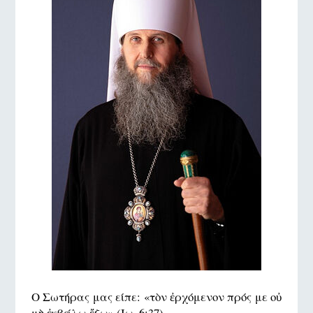
Ο Σωτήρας μας είπε: «τὸν ἐρχόμενον πρός με οὐ
μὴ ἐκβάλω ἔξω» (Ιω. 6:37)