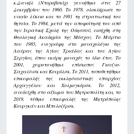
κ.Δανιήλ (Ντοροβσκίχ) γεννήθηκε στις 27
Δεκεμβρίου του 1960. Το 1978, ολοκλήρωσε το
ενιαίο λύκειο και το 1981 τη στρατιωτική του
θητεία. Το 1984, μετά την αποφοίτησή του από
την Ιερατική Σχολή της Οδησσού, εισήχθη στη
Θεολογική Ακαδημία της Μόσχας. Το Μάρτιο
του 1985, ενεγράφη στο μοναχολόγιο της
Λαύρας της Αγίας Τριάδας και του Αγίου
Σεργίου, όπου εκάρη μοναχός το ίδιο έτος. Το
2001, χειροτονήθηκε επίσκοπος Γιουζνο-
Σαχαλίνσκ και Κουρίλσκ. Το 2011, τοποθετήθηκε
επικεφαλής της εκκλησιαστικής επαρχίας
Αρχαγγέλου και Χολμογκόρσκ. Το 2012,
ανεδείχθη στο αξίωμα του Μητροπολίτη και, το
2019, τέθηκε επικεφαλής της Μητρόπολης
Κουργκάν και Μπελοζέρσκ.