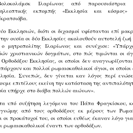
Βολοκολάμσκ Ιλαρίωνας από παρουσιάστρια 
τηλεοπτικής εκπομπής «Εκκλησία και κόσμος» 
Γκρατσιόβα.
ύο Εκκλησιών, διότι οι διχασμοί υφίστανται επί μακρ
την ουσία οι δύο Εκκλησίες ακολουθούν αυτοτελή ζωή 
 ο μητροπολίτης Ιλαρίωνας και συνέχισε: «Υπάρχ
ών χριστιανικών δογμάτων, στο πώς τιμώνται οι άγι
 Ορθοδόξου Εκκλησίας, οι οποίοι δεν αναγνωρίζονται
υπάρχουν και πολλοί ρωμαιοκαθολικοί άγιοι, οι οποίοι
λησία. Συνεπώς, δεν γίνεται καν λόγος περί ενώσε
ουμε επιτέλους εκείνη την κατάσταση της αντιπαλότητ
ποία υπήρχε στο διάβα πολλών αιώνων».
τα υπό συζήτηση λεγόμενα του Πάπα Φραγκίσκου, κ
γνώμης από τους ορθοδόξους εκ μέρους των Ρωμα
 οι προκάτοχοί του, οι οποίοι ευθέως έκαναν λόγο για
 ρωμαιοκαθολικοί έναντι των ορθοδόξων.