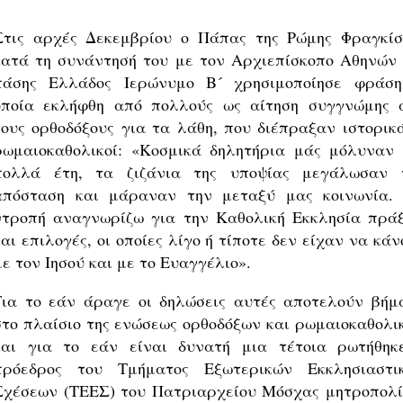
Στις αρχές Δεκεμβρίου ο Πάπας της Ρώμης Φραγκίσ
κατά τη συνάντησή του με τον Αρχιεπίσκοπο Αθηνών 
πάσης Ελλάδος Ιερώνυμο Β´ χρησιμοποίησε φράση
οποία εκλήφθη από πολλούς ως αίτηση συγγνώμης 
τους ορθοδόξους για τα λάθη, που διέπραξαν ιστορικά
ρωμαιοκαθολικοί: «Κοσμικά δηλητήρια μάς μόλυναν 
πολλά έτη, τα ζιζάνια της υποψίας μεγάλωσαν 
απόσταση και μάραναν την μεταξύ μας κοινωνία.
ντροπή αναγνωρίζω για την Καθολική Εκκλησία πράξ
και επιλογές, οι οποίες λίγο ή τίποτε δεν είχαν να κά
με τον Ιησού και με το Ευαγγέλιο».
Για το εάν άραγε οι δηλώσεις αυτές αποτελούν βήμ
στο πλαίσιο της ενώσεως ορθοδόξων και ρωμαιοκαθολι
και για το εάν είναι δυνατή μια τέτοια ρωτήθηκ
πρόεδρος του Τμήματος Εξωτερικών Εκκλησιαστι
Σχέσεων (ΤΕΕΣ) του Πατριαρχείου Μόσχας μητροπολί