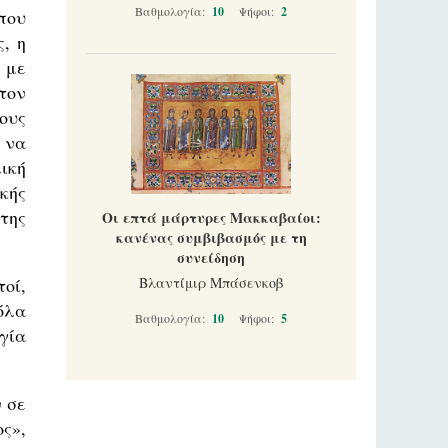
Βαθμολογία:
10
Ψήφοι:
2
που
, η
 με
τον
ους
 να
ική
κής
της
Οι επτά μάρτυρες Μακκαβαίοι:
κανένας συμβιβασμός με τη
συνείδηση
οί,
Βλαντίμιρ Μπάσενκοβ
όλα
Βαθμολογία:
10
Ψήφοι:
5
γία
 σε
ς»,