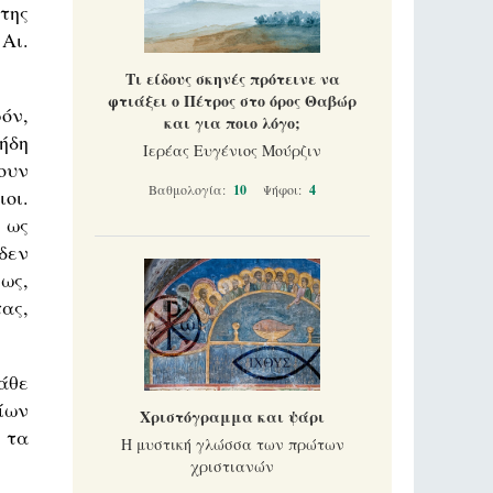
της
Αι.
Τι είδους σκηνές πρότεινε να
φτιάξει ο Πέτρος στο όρος Θαβώρ
όν,
και για ποιο λόγο;
ήδη
Ιερέας Ευγένιος Μούρζιν
ουν
Βαθμολογία:
10
Ψήφοι:
4
οι.
 ως
 δεν
ως,
ας,
άθε
ίων
Χριστόγραμμα και ψάρι
 τα
Η μυστική γλώσσα των πρώτων
χριστιανών