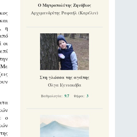
Ο Μητροπολίτης Ζηνόβιος
κος
Αρχιμανδρίτης Ραφαήλ (Καρέλιν)
και
, η
από
 οι
επί
την
 Με
εις
Στη γλώσσα της αγάπης
νουν
Όλγα Ιζενιακόβα
Βαθμολογία:
9.7
Ψήφοι:
3
ατα
κών
ε ο
κών
της