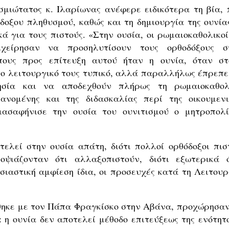
ιώτατος κ. Ιλαρίωνας ανέφερε ειδικότερα τη βία, 
δοξου πληθυσμού, καθώς και τη δημιουργία της ουνίας
ά για τους πιστούς. «Στην ουσία, οι ρωμαιοκαθολικοί
ιχείρησαν να προσηλυτίσουν τους ορθοδόξους σ
πους προς επίτευξη αυτού ήταν η ουνία, όταν στ
το λειτουργικό τους τυπικό, αλλά παραλλήλως έπρεπε
ησία και να αποδεχθούν πλήρως τη ρωμαιοκαθολ
ανομένης και της διδασκαλίας περί της οικουμενι
ιασαφήνισε την ουσία του ουνιτισμού ο μητροπολί
ελεί στην ουσία απάτη, διότι πολλοί ορθόδοξοι πιστ
οψιάζονταν ότι αλλαξοπιστούν, διότι εξωτερικά 
σιαστική αμφίεση ίδια, οι προσευχές κατά τη Λειτουρ
ηκε με τον Πάπα Φραγκίσκο στην Αβάνα, προχώρησαν
 η ουνία δεν αποτελεί μέθοδο επιτεύξεως της ενότητο