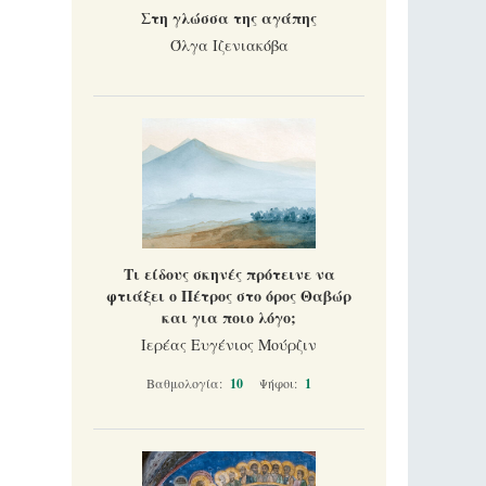
Στη γλώσσα της αγάπης
Όλγα Ιζενιακόβα
Τι είδους σκηνές πρότεινε να
φτιάξει ο Πέτρος στο όρος Θαβώρ
και για ποιο λόγο;
Ιερέας Ευγένιος Μούρζιν
Βαθμολογία:
10
Ψήφοι:
1