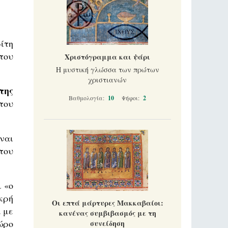
ίτη
του
Χριστόγραμμα και ψάρι
Η μυστική γλώσσα των πρώτων
χριστιανών
της
Βαθμολογία:
10
Ψήφοι:
2
του
ναι
του
ι «ο
ικρή
Οι επτά μάρτυρες Μακκαβαίοι:
 με
κανένας συμβιβασμός με τη
ώρο
συνείδηση