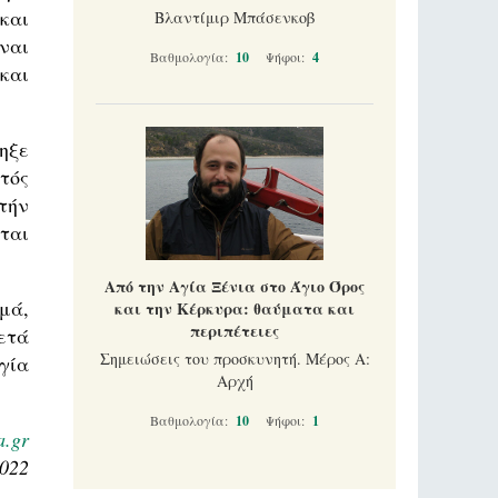
και
Βλαντίμιρ Μπάσενκοβ
ναι
Βαθμολογία:
10
Ψήφοι:
4
και
ηξε
τός
τήν
ται
Από την Αγία Ξένια στο Άγιο Όρος
μά,
και την Κέρκυρα: θαύματα και
περιπέτειες
ετά
Σημειώσεις του προσκυνητή. Μέρος Α:
γία
Αρχή
Βαθμολογία:
10
Ψήφοι:
1
a.gr
2022