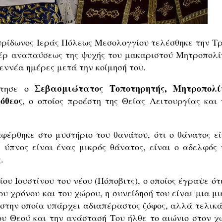
υρίδωνος Ιεράς Πόλεως Μεσολογγίου τελέσθηκε την Τρ
πέρ αναπαύσεως της ψυχής του μακαριστού Μητροπολί
εννέα ημέρες μετά την κοίμησή του.
Σεβασμιώτατος Τοποτηρητής, Μητροπολί
άτησε ο
όθεος
, ο οποίος προέστη της Θείας Λειτουργίας και 
φέρθηκε στο μυστήριο του θανάτου, ότι ο θάνατος εί
 ύπνος είναι ένας μικρός θάνατος, είναι ο αδελφός 
.
ου Ιουστίνου του νέου (Πόποβιτς), ο οποίος έγραψε ότ
ου χρόνου και του χώρου, η συνείδησή του είναι μια μ
στην οποία υπάρχει αδιαπέραστος ζόφος, αλλά τελικά
ου Θεού και την ανάστασή Του ήλθε το αιώνιο στον χ