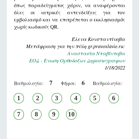
όπως παραδείγματος χάριν, να αναφέρονται
όλες οι ιατρικές αντενδείξεις για τον
εμβολιασμό και να επιτρέπεται ο εκκλησιασμός
χωρίς κωδικούς QR.
Έλενα Κονσταντίνοβα
Μετάφραση για την πύλη gr.pravoslavie.ru:
Αναστασία Νταβίντοβα
ΕΟΔ - Ενωση Ορθοδοξων Δημοσιογραφων
1/18/2022
7
6
Βαθμολογία:
Ψήφοι:
Βαθμολογία:
1
2
3
4
5
6
7
8
9
10