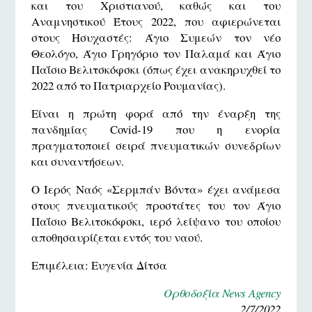
και του Χριστιανού, καθώς και του
Αναμνηστικού Έτους 2022, που αφιερώνεται
στους Ησυχαστές: Άγιο Συμεών τον νέο
Θεολόγο, Άγιο Γρηγόριο τον Παλαμά και Άγιο
Παΐσιο Βελιτσκόφσκι (όπως έχει ανακηρυχθεί το
2022 από το Πατριαρχείο Ρουμανίας).
Είναι η πρώτη φορά από την έναρξη της
πανδημίας Covid-19 που η ενορία
πραγματοποιεί σειρά πνευματικών συνεδρίων
και συναντήσεων.
Ο Ιερός Ναός «Σερμπάν Βόντα» έχει ανάμεσα
στους πνευματικούς προστάτες του τον Άγιο
Παΐσιο Βελιτσκόφσκι, ιερό λείψανο του οποίου
αποθησαυρίζεται εντός του ναού.
Επιμέλεια: Ευγενία Δίτσα
Ορθοδοξία News Agency
2/7/2022