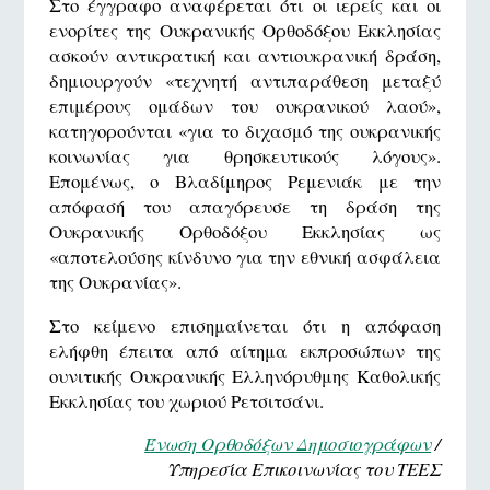
Στο έγγραφο αναφέρεται ότι οι ιερείς και οι
ενορίτες της Ουκρανικής Ορθοδόξου Εκκλησίας
ασκούν αντικρατική και αντιουκρανική δράση,
δημιουργούν «τεχνητή αντιπαράθεση μεταξύ
επιμέρους ομάδων του ουκρανικού λαού»,
κατηγορούνται «για το διχασμό της ουκρανικής
κοινωνίας για θρησκευτικούς λόγους».
Επομένως, ο Βλαδίμηρος Ρεμενιάκ με την
απόφασή του απαγόρευσε τη δράση της
Ουκρανικής Ορθοδόξου Εκκλησίας ως
«αποτελούσης κίνδυνο για την εθνική ασφάλεια
της Ουκρανίας».
Στο κείμενο επισημαίνεται ότι η απόφαση
ελήφθη έπειτα από αίτημα εκπροσώπων της
ουνιτικής Ουκρανικής Ελληνόρυθμης Καθολικής
Εκκλησίας του χωριού Ρετσιτσάνι.
Ένωση Ορθοδόξων Δημοσιογράφων
/
Υπηρεσία Επικοινωνίας του ΤΕΕΣ