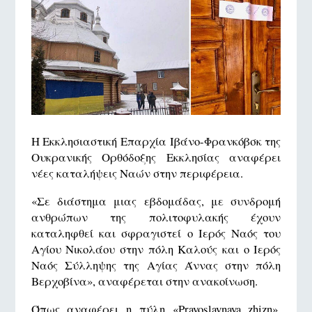
Η Εκκλησιαστική Επαρχία Ιβάνο-Φρανκόβσκ της
Ουκρανικής Ορθόδοξης Εκκλησίας αναφέρει
νέες καταλήψεις Ναών στην περιφέρεια.
«Σε διάστημα μιας εβδομάδας, με συνδρομή
ανθρώπων της πολιτοφυλακής έχουν
καταληφθεί και σφραγιστεί ο Ιερός Ναός του
Αγίου Νικολάου στην πόλη Καλούς και ο Ιερός
Ναός Σύλληψης της Αγίας Άννας στην πόλη
Βερχοβίνα», αναφέρεται στην ανακοίνωση.
Όπως αναφέρει η πύλη «Pravoslavnaya zhizn»,