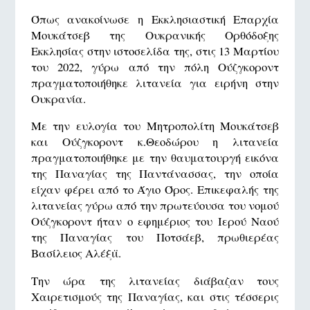
Όπως ανακοίνωσε η Εκκλησιαστική Επαρχία
Μουκάτσεβ της Ουκρανικής Ορθόδοξης
Εκκλησίας στην ιστοσελίδα της, στις 13 Μαρτίου
του 2022, γύρω από την πόλη Ούζγκοροντ
πραγματοποιήθηκε λιτανεία για ειρήνη στην
Ουκρανία.
Με την ευλογία του Μητροπολίτη Μουκάτσεβ
και Ούζγκοροντ κ.Θεοδώρου η λιτανεία
πραγματοποιήθηκε με την θαυματουργή εικόνα
της Παναγίας της Παντάνασσας, την οποία
είχαν φέρει από το Άγιο Όρος. Επικεφαλής της
λιτανείας γύρω από την πρωτεύουσα του νομού
Ούζγκοροντ ήταν ο εφημέριος του Ιερού Ναού
της Παναγίας του Ποτσάεβ, πρωθιερέας
Βασίλειος Αλέξιϊ.
Την ώρα της λιτανείας διάβαζαν τους
Χαιρετισμούς της Παναγίας, και στις τέσσερις