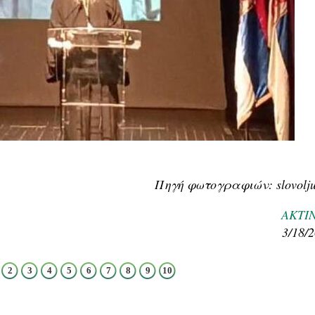
Πηγή φωτογραφιών: slovolju
ΑΚΤΙ
3/18/
2
3
4
5
6
7
8
9
10