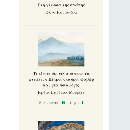
Στη γλώσσα της αγάπης
Όλγα Ιζενιακόβα
Τι είδους σκηνές πρότεινε να
φτιάξει ο Πέτρος στο όρος Θαβώρ
και για ποιο λόγο;
Ιερέας Ευγένιος Μούρζιν
Βαθμολογία:
10
Ψήφοι:
1