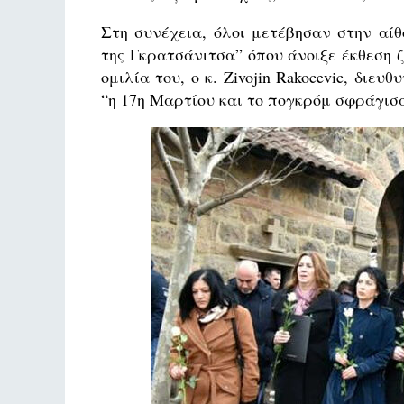
Στη συνέχεια, όλοι μετέβησαν στην αίθ
της Γκρατσάνιτσα” όπου άνοιξε έκθεση 
ομιλία του, ο κ. Zivojin Rakocevic, διε
“η 17η Μαρτίου και το πογκρόμ σφράγισα