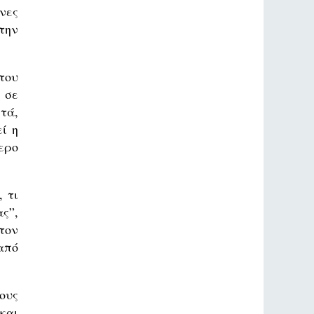
νες
την
του
 σε
τά,
ί η
ερο
 τι
ς”,
τον
από
ους
και