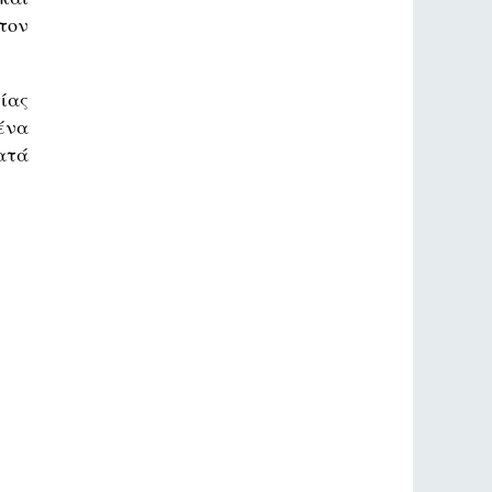
τον
ίας
ένα
ατά