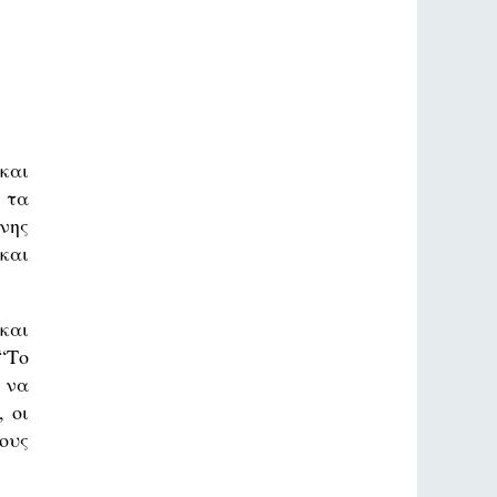
και
 τα
νης
και
και
“Το
 να
 οι
ους