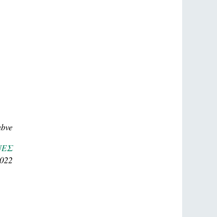
bve
ΝΕΣ
2022