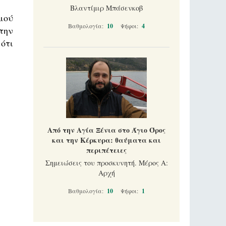
Βλαντίμιρ Μπάσενκοβ
μού
Βαθμολογία:
10
Ψήφοι:
4
την
 ότι
Από την Αγία Ξένια στο Άγιο Όρος
και την Κέρκυρα: θαύματα και
περιπέτειες
Σημειώσεις του προσκυνητή. Μέρος Α:
Αρχή
Βαθμολογία:
10
Ψήφοι:
1