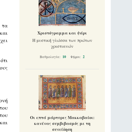
 τα
 και
Χριστόγραμμα και ψάρι
χει
Η μυστική γλώσσα των πρώτων
χριστιανών
Βαθμολογία:
10
Ψήφοι:
2
ότι
ους
ονή
που
του
Οι επτά μάρτυρες Μακκαβαίοι:
και
κανένας συμβιβασμός με τη
συνείδηση