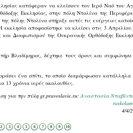
κλησίας κατάφεραν να κλείσουν τον Ιερό Ναό του Αγ
όδοξης Εκκλησίας, στην πόλη Ντολίνα της Περιφέρε
 της πόλης Ντολίνα στήριξε αυτές τις ενέργειες κατοί
Η εκκλησία αποφασίστηκε να κλείσει στις 3 Απριλίου.
 και Διαφωτισμού της Ουκρανικής Ορθόδοξης Εκκλησ
πατήρ Βλαδίμηρος, δέχτηκε τους όρους και συμφώνησε
γοράσει ένα σπίτι, το οποίο διαμόρφωσαν κατάλληλα 
α 13 χρόνια ιερές ακολουθίες.
 για την πύλη gr.pravoslavie.ru:
Αναστασία Νταβίντ
raskolam
4/4/
2
3
4
5
6
7
8
9
10