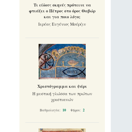
Τι είδους σκηνές πρότεινε να
φτιάξει ο Πέτρος στο όρος Θαβώρ
και για ποιο λόγο;
Ιερέας Ευγένιος Μούρζιν
Χριστόγραμμα και ψάρι
Η μυστική γλώσσα των πρώτων
χριστιανών
Βαθμολογία:
10
Ψήφοι:
2