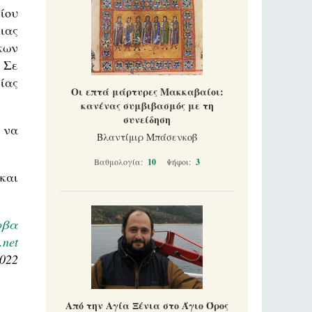
ίου
ιας
κων
 Σε
ίας
Οι επτά μάρτυρες Μακκαβαίοι:
κανένας συμβιβασμός με τη
συνείδηση
 να
Βλαντίμιρ Μπάσενκοβ
Βαθμολογία:
10
Ψήφοι:
3
και
οβα
.net
2022
Από την Αγία Ξένια στο Άγιο Όρος