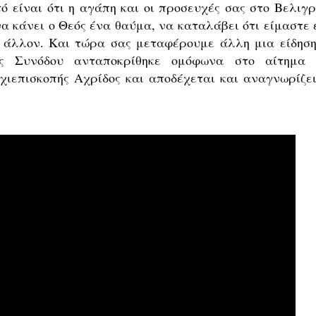
ό είναι ότι η αγάπη και οι προσευχές σας στο Βελιγρ
α κάνει ο Θεός ένα θαύμα, να καταλάβει ότι είμαστε 
ν άλλον. Και τώρα σας μεταφέρουμε άλλη μια είδηση
ς Συνόδου ανταποκρίθηκε ομόφωνα στο αίτημα 
χιεπισκοπής Αχρίδος και αποδέχεται και αναγνωρίζει