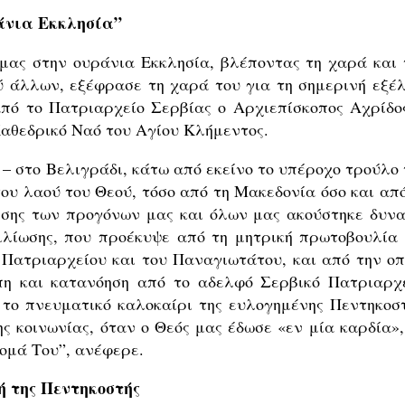
ράνια Εκκλησία”
 μας στην ουράνια Εκκλησία, βλέποντας τη χαρά και 
ύ άλλων, εξέφρασε τη χαρά του για τη σημερινή εξέλ
πό το Πατριαρχείο Σερβίας ο Αρχιεπίσκοπος Αχρίδος
Καθεδρικό Ναό του Αγίου Κλήμεντος.
– στο Βελιγράδι, κάτω από εκείνο το υπέροχο τρούλο 
ου λαού του Θεού, τόσο από τη Μακεδονία όσο και από
σης των προγόνων μας και όλων μας ακούστηκε δυνα
ιλίωσης, που προέκυψε από τη μητρική πρωτοβουλία 
 Πατριαρχείου και του Παναγιωτάτου, και από την οπ
η και κατανόηση από το αδελφό Σερβικό Πατριαρχε
 το πνευματικό καλοκαίρι της ευλογημένης Πεντηκοστ
ης κοινωνίας, όταν ο Θεός μας έδωσε «εν μία καρδία»,
ομά Του”, ανέφερε.
ή της Πεντηκοστής