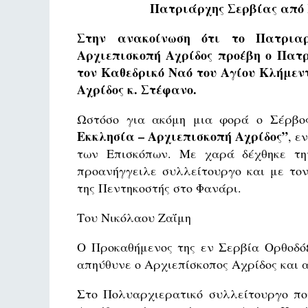
Πατριάρχης Σερβίας από 
Στην ανακοίνωση ότι το Πατριαρ
Αρχιεπισκοπή Αχρίδος προέβη ο Πατρ
τον Καθεδρικό Ναό του Αγίου Κλήμεντ
Αχρίδος κ. Στέφανο.
Ωστόσο για ακόμη μια φορά ο Σέρβο
Εκκλησία – Αρχιεπισκοπή Αχρίδος”
, ε
των Επισκόπων. Με χαρά δέχθηκε την
προανήγγειλε συλλείτουργο και με τον
της Πεντηκοστής στο Φανάρι.
Του Νικόλαου Ζαΐμη
Ο Προκαθήμενος της εν Σερβία Ορθοδόξ
απηύθυνε ο Αρχιεπίσκοπος Αχρίδος και 
Στο Πολυαρχιερατικό συλλείτουργο πο