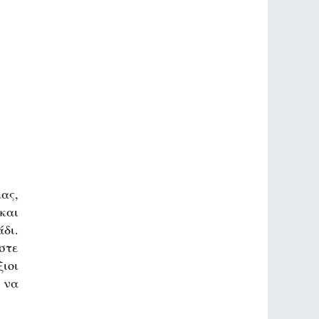
ας,
και
δι.
στε
ιοι
 να