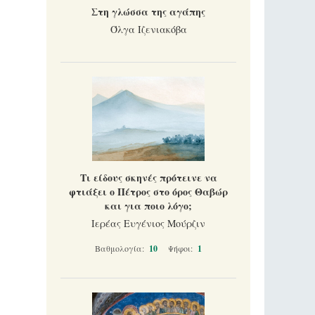
Στη γλώσσα της αγάπης
Όλγα Ιζενιακόβα
Τι είδους σκηνές πρότεινε να
φτιάξει ο Πέτρος στο όρος Θαβώρ
και για ποιο λόγο;
Ιερέας Ευγένιος Μούρζιν
Βαθμολογία:
10
Ψήφοι:
1