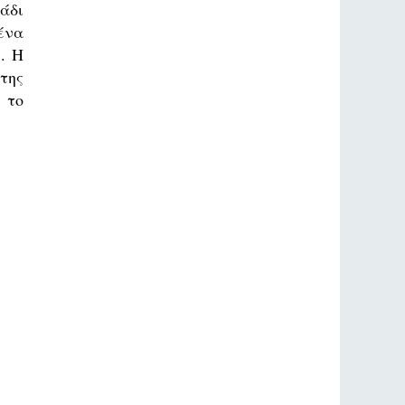
άδι
ένα
. Η
της
 το