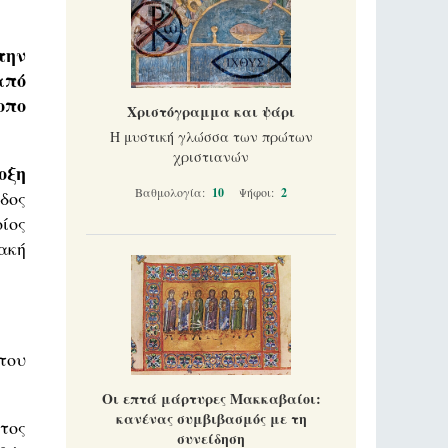
την
από
οπο
Χριστόγραμμα και ψάρι
Η μυστική γλώσσα των πρώτων
χριστιανών
οξη
Βαθμολογία:
10
Ψήφοι:
2
δος
ίος
ακή
του
Οι επτά μάρτυρες Μακκαβαίοι:
κανένας συμβιβασμός με τη
τος
συνείδηση