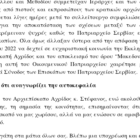
λλου και Μεθοδίου συμμετείχαν Ιεράρχες και των 
ς από πιστούς και εκπροσώπους των κρατικών αρχών
εται λίγες ημέρες μετά το συλλείτουργο συμφιλιώσε
 για την αποκατάσταση των σχέσεων μεταξύ των 
αρέμειναν ψυχρές καθώς το Πατριαρχείο Σερβίας ε
Σκοπίων. Όλα όμως άλλαξαν ύστερα από την απόφαση 
υ 2022 να δεχτεί σε ευχαριστιακή κοινωνία την Εκκλη
κοπή Αχρίδος και τον αποκλεισμό του όρου “Μακεδον
 αυτή του Οικουμενικού Πατριαρχείου χαιρέτησε 
ρά Σύνοδος των Επισκόπων του Πατριαρχείου Σερβίας.
 ότι αναγνωρίζει την αυτοκεφαλία
ε τον Αρχιεπίσκοπο Αχρίδος κ. Στέφανος, ενώ ακολού
ς, τη σημασία της κοινότητας, επισημαίνοντας ότι
 σκοπό να μας χωρίσου, αλλά να μας ενώσουν σε αμοιβ
ό.
αγάπη στα μάτια όλων σας. Βλέπω μια υποχρέωση και 