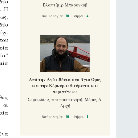
δύο
Βλαντίμιρ Μπάσενκοβ
. Η
ως,
Βαθμολογία:
10
Ψήφοι:
4
δύο
ίχε
του
σία
ία”
μία
Από την Αγία Ξένια στο Άγιο Όρος
και την Κέρκυρα: θαύματα και
περιπέτειες
θως
Σημειώσεις του προσκυνητή. Μέρος Α:
 οι
Αρχή
αία
Βαθμολογία:
10
Ψήφοι:
1
ένα