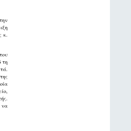
την
ιξη
 κ.
του
 τη
τά.
της
οία
ίο,
ής.
 να