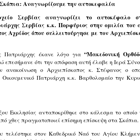
Σκόπια: Αναγνωρίζουμε την αυτοκεφαλία
χείο Σερβίας αναγνωρίζει το αυτοκέφαλο σ
ιάρχης Σερβίας κ.κ. Πορφύριος στην ομιλία του 
ος Αχρίδος όπου συλλειτούργησε με τον Αρχιεπίσκ
“Μακεδονική Ορθόδ
ς Πατριάρχης έκανε λόγο για
νώ επεσήμανε ότι την απόφαση αυτή έλαβε η Ιερά Σύνο
 ανακοίνωση ο Αρχιεπίσκοπος κ. Στέφανος ο οπο
 Οικουμενικό Πατριάρχη κ.κ. Βαρθολομαίο την Κυρι
ου Εκκλησίας ανταποκρίθηκε στο κάλεσμα το οποίο 
από χθες πραγματοποιεί επίσημη επίσκεψη στα Σκόπια.
υ τελέστηκε στον Καθεδρικό Ναό του Αγίου Κλήμεν