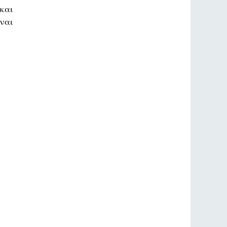
και
ναι