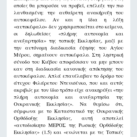
οποίες θα μπορούσε να προβεί, επέλεξε την πιο
λανθασμένη: την αυθαίρετη ανακήρυξη του
αυτοκεφάλου. Αν και η ίδια η λέξη
«αυτοκέφαλο» δεν χρησιμοποιείται στο κείμενο,
οι δηλωθείσες «πλήρης αυτονομία και
ανεξαρτησία» της τοπικής Εκκλησίας, μαζί με
την αυτόνομη διαδικασία έψησης του Αγίου
Μύρου, σημαίνουν αυτοκέφαλο. Στη ληστρική
σύνοδο του Κιέβου αποφάσισαν να μην μπουν
καν στη διαδικασία κανονικής απόκτησης του
αυτοκέφαλου. Απλά επανέλαβαν το δρόμο του
άτυχου Φιλάρετου Ντενισένκο, που και αυτός
ακριβώς με τον ίδιο τρόπο είχε ανακηρύξει «την
πλήρη αυτονομία και ανεξαρτησία της
Ουκρανικής Εκκλησίας». Να θυμίσω ότι,
σύμφωνα με το Καταστατικό της Ουκρανικής
Ορθόδοξης Εκκλησίας, αυτή αποτελεί
«αυτοδιοίκητο ΜΕΡΟΣ της Ρωσικής Ορθόδοξης
Εκκλησίας» (1.5) και «ενώνεται με τις Τοπικές