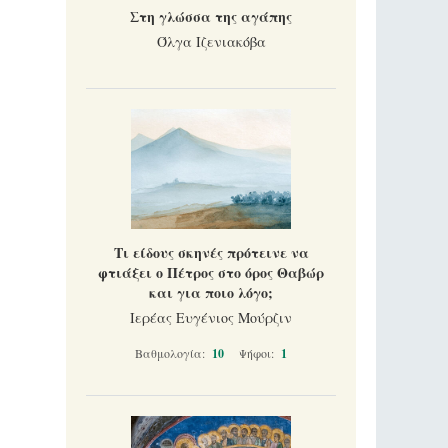
Στη γλώσσα της αγάπης
Όλγα Ιζενιακόβα
Τι είδους σκηνές πρότεινε να
φτιάξει ο Πέτρος στο όρος Θαβώρ
και για ποιο λόγο;
Ιερέας Ευγένιος Μούρζιν
Βαθμολογία:
10
Ψήφοι:
1