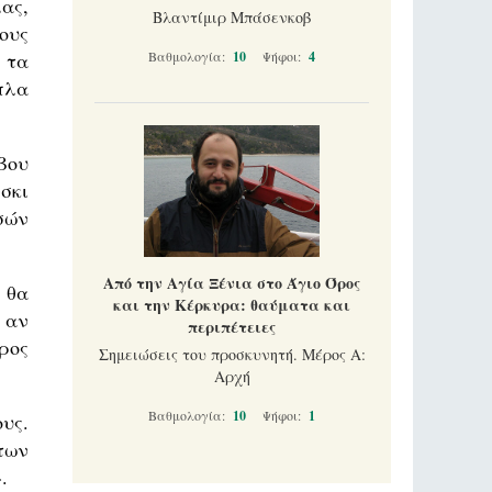
ας,
Βλαντίμιρ Μπάσενκοβ
ους
 τα
Βαθμολογία:
10
Ψήφοι:
4
πλα
βου
σκι
σών
Από την Αγία Ξένια στο Άγιο Όρος
 θα
και την Κέρκυρα: θαύματα και
 αν
περιπέτειες
ρος
Σημειώσεις του προσκυνητή. Μέρος Α:
Αρχή
Βαθμολογία:
10
Ψήφοι:
1
υς.
των
.