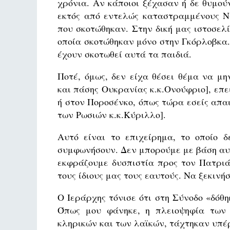
χρόνια. Αν κάποιοι ξέχασαν ή δε θυμού
εκτός από εντελώς καταστραμμένους Να
που σκοτώθηκαν. Στην δική μας ιστοσελ
οποία σκοτώθηκαν μόνο στην Γκόρλοβκα.
έχουν σκοτωθεί αυτά τα παιδιά.
Ποτέ, όμως, δεν είχα θέσει θέμα να μ
και πάσης Ουκρανίας κ.κ.Ονούφριο], επε
ή στον Ποροσένκο, όπως τώρα εσείς απ
των Ρωσιών κ.κ.Κύριλλο].
Αυτό είναι το επιχείρημα, το οποίο 
συμφωνήσουν. Δεν μπορούμε με βάση αυτ
εκφράζουμε δυσπιστία προς τον Πατριά
τους ίδιους μας τους εαυτούς. Να ξεκινή
Ο Ιεράρχης τόνισε ότι στη Σύνοδο «δόθ
Όπως μου φάνηκε, η πλειοψηφία των 
κληρικών και των λαϊκών, τάχτηκαν υπέρ