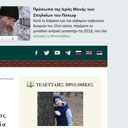
Πρόσωπα της Ιεράς Μονής των
Σπηλαίων του Πσκωφ
Κατά τη διάρκεια των πιο σοβαρών σοβιετικών
διωγμών του 20ού αιώνα, παρέμεινε το
μοναδικό ανδρικό μοναστήρι της ΕΣΣΔ, που δεν
έκλεισαν οι Μπολσεβίκοι.
κτύπωση
ΤΕΛΕΥΤΑΙΕΣ ΠΡΟΣΘΗΚΕΣ
ος
ία