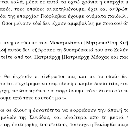
νται καλά, μέσα σε αυτά τα οχτώ χρόνια η επαρχία μ
ούς, τους οποίους αναστηλώνουμε, έχει και ανθρώπ
ίδα της επαρχίας Γκόρλοβκα έχουμε ονόματα παιδιών,
 Όσοι μένουν εδώ δεν έχουν αμφιβολίες με ποιανού ό
ην μνημονεύουμε τον Μακαριώτατο [Μητροπολίτη Κιέ
ιδή αυτός δεν εξέφρασε τη δυσαρέσκειά του στο Ζελέν
αιτείτε από τον Πατριάρχη [Πατριάρχη Μόσχας και πα
δε θα δεχτούν οι άνθρωποί μας και με το οποίο δε
ό το επιχείρημα να εκφράσουμε καμία δυσπιστία, και
ρχη, πρώτα πρέπει να εκφράσουμε τότε δυσπιστία π
σουμε από τους εαυτούς μας».
ηκε σε όλους η δυνατότητα να εκφράσουν την άποψή το
μελών της Συνόδου, και ιδιαίτερα από τη μεριά 
 της διατήρησης του στάτους που είχε η Εκκλησία μας»