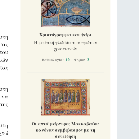
Χριστόγραμμα και ψάρι
στη
Η μυστική γλώσσα των πρώτων
τις
χριστιανών
του
ιών
Βαθμολογία:
10
Ψήφοι:
2
ίας
στη
 να
της
Οι επτά μάρτυρες Μακκαβαίοι:
στη
κανένας συμβιβασμός με τη
χτώ
συνείδηση