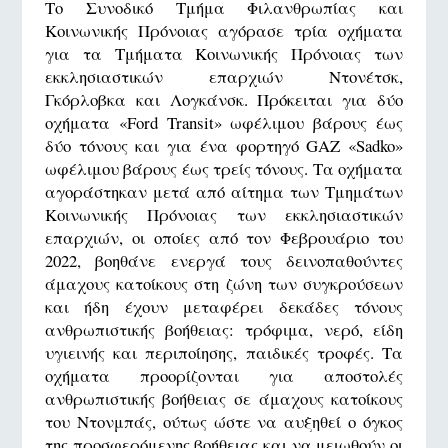
Το Συνοδικό Τμήμα Φιλανθρωπίας και
Κοινωνικής Πρόνοιας αγόρασε τρία οχήματα
για τα Τμήματα Κοινωνικής Πρόνοιας των
εκκλησιαστικών επαρχιών Ντονέτσκ,
Γκόρλοβκα και Λογκάνσκ. Πρόκειται για δύο
οχήματα «Ford Transit» ωφέλιμου βάρους έως
δύο τόνους και για ένα φορτηγό GAZ «Sadko»
ωφέλιμου βάρους έως τρείς τόνους. Τα οχήματα
αγοράστηκαν μετά από αίτημα των Τμημάτων
Κοινωνικής Πρόνοιας των εκκλησιαστικών
επαρχιών, οι οποίες από τον Φεβρουάριο του
2022, βοηθάνε ενεργά τους δεινοπαθούντες
άμαχους κατοίκους στη ζώνη των συγκρούσεων
και ήδη έχουν μεταφέρει δεκάδες τόνους
ανθρωπιστικής βοήθειας: τρόφιμα, νερό, είδη
υγιεινής και περιποίησης, παιδικές τροφές. Τα
οχήματα προορίζονται για αποστολές
ανθρωπιστικής βοήθειας σε άμαχους κατοίκους
του Ντονμπάς, ούτως ώστε να αυξηθεί ο όγκος
της προσφερόμενης βοήθειας και να μειωθούν οι