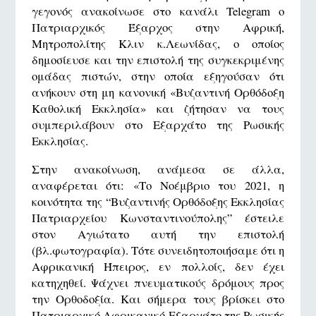
γεγονός ανακοίνωσε στο κανάλι Telegram ο
Πατριαρχικός Έξαρχος στην Αφρική,
Μητροπολίτης Κλιν κ.Λεωνίδας, ο οποίος
δημοσίευσε και την επιστολή της συγκεκριμένης
ομάδας πιστών, στην οποία εξηγούσαν ότι
ανήκουν στη μη κανονική «Βυζαντινή Ορθόδοξη
Καθολική Εκκλησία» και ζήτησαν να τους
συμπεριλάβουν στο Εξαρχάτο της Ρωσικής
Εκκλησίας.
Στην ανακοίνωση, ανάμεσα σε άλλα,
αναφέρεται ότι: «Το Νοέμβριο του 2021, η
κοινότητα της “Βυζαντινής Ορθόδοξης Εκκλησίας
Πατριαρχείου Κωνσταντινούπολης” έστειλε
στον Αγιώτατο αυτή την επιστολή
(βλ.φωτογραφία). Τότε συνειδητοποιήσαμε ότι η
Αφρικανική Ήπειρος, εν πολλοίς, δεν έχει
κατηχηθεί. Ψάχνει πνευματικούς δρόμους προς
την Ορθοδοξία. Και σήμερα τους βρίσκει στο
Πατριαρχικό Αφρικανικό Εξαρχάτο της Ρωσικής