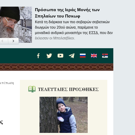
Πρόσωπα της Ιεράς Μονής των
Σπηλαίων του Πσκωφ
Κατά τη διάρκεια των πιο σοβαρών σοβιετικών
διωγμών του 20ού αιώνα, παρέμεινε το
μοναδικό ανδρικό μοναστήρι της ΕΣΣΔ, που δεν
έκλεισαν οι Μπολσεβίκοι.
κτύπωση
ΤΕΛΕΥΤΑΙΕΣ ΠΡΟΣΘΗΚΕΣ
ς
ν