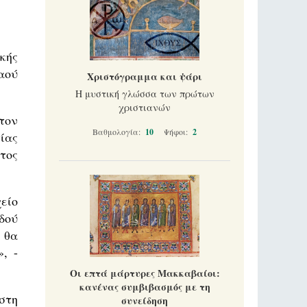
κής
αού
Χριστόγραμμα και ψάρι
Η μυστική γλώσσα των πρώτων
χριστιανών
τον
Βαθμολογία:
10
Ψήφοι:
2
ίας
τος
είο
δού
 θα
, -
Οι επτά μάρτυρες Μακκαβαίοι:
κανένας συμβιβασμός με τη
στη
συνείδηση