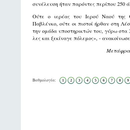
συνέλευση ήταν παρόντες περίπου 250 ά
Ούτε ο ιερέας του Ιερού Ναού της Ο
Παβλένκο, ούτε οι πιστοί ήρθαν στη Λέ
την ομάδα υποστηρικτών του, γύρω στα 
λες και ξεκίναγε πόλεμος», - ανακοίνωσε
Μετάφραση
Βαθμολογία:
1
2
3
4
5
6
7
8
9