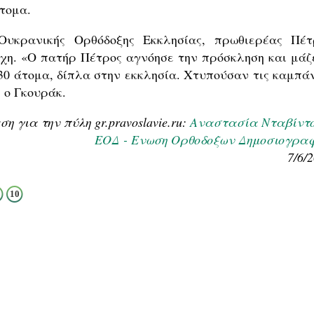
τομα.
υκρανικής Ορθόδοξης Εκκλησίας, πρωθιερέας Πέτ
σχη. «Ο πατήρ Πέτρος αγνόησε την πρόσκληση και μάζ
30 άτομα, δίπλα στην εκκλησία. Χτυπούσαν τις καμπάν
 ο Γκουράκ.
 για την πύλη gr.pravoslavie.ru:
Αναστασία Νταβίντ
ΕΟΔ - Ενωση Ορθοδοξων Δημοσιογρα
7/6/
10