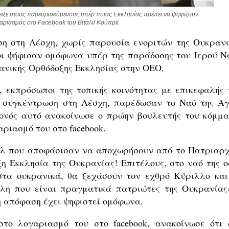
ειξε στους παρευρισκόμενους υπέρ ποιας Εκκλησίας πρέπει να ψηφίζουν. 
ριασμός στο Facebook του Βιτάλιϊ Κούπριϊ
η στη Λέσχη, χωρίς παρουσία ενοριτών της Ουκρανι
κοι ψήφισαν ομόφωνα υπέρ της παράδοσης του Ιερού Ν
ρανικής Ορθόδοξης Εκκλησίας στην ΟΕΟ.
λ, εκπρόσωποι της τοπικής κοινότητας με επικεφαλής 
ε συγκέντρωση στη Λέσχη, παρέδωσαν το Ναό της Αγ
ονός αυτό ανακοίνωσε ο πρώην βουλευτής του κόμμα
αριασμό του στο facebook.
ελ που αποφάσισαν να αποχωρήσουν από το Πατριαρχ
η Εκκλησία της Ουκρανίας! Επιτέλους, στο ναό της ο
στα ουκρανικά, θα ξεχάσουν τον εχθρό Κύριλλο και
λη που είναι πραγματικά πατριώτες της Ουκρανίας»
η απόφαση έχει ψηφιστεί ομόφωνα.
το λογαριασμό του στο facebook, ανακοίνωσε ότι 