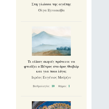
Στη γλώσσα της αγάπης
Όλγα Ιζενιακόβα
Τι είδους σκηνές πρότεινε να
φτιάξει ο Πέτρος στο όρος Θαβώρ
και για ποιο λόγο;
Ιερέας Ευγένιος Μούρζιν
Βαθμολογία:
10
Ψήφοι:
1