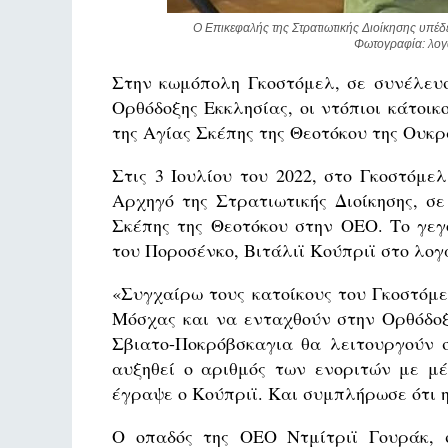
Ο Επικεφαλής της Στρατιωτικής Διοίκησης υπέδ
Φωτογραφία: λογα
Στην κωμόπολη Γκοστόμελ, σε συνέλευσ
Ορθόδοξης Εκκλησίας, οι ντόπιοι κάτοι
της Αγίας Σκέπης της Θεοτόκου της Ουκ
Στις 3 Ιουλίου του 2022, στο Γκοστόμε
Αρχηγό της Στρατιωτικής Διοίκησης, σ
Σκέπης της Θεοτόκου στην ΟΕΟ. Το γεγ
του Ποροσένκο, Βιτάλιϊ Κούπριϊ στο λογ
«Συγχαίρω τους κατοίκους του Γκοστόμ
Μόσχας και να ενταχθούν στην Ορθόδοξ
Σβιατο-Ποκρόβσκαγια θα λειτουργούν 
αυξηθεί ο αριθμός των ενοριτών με μέ
έγραψε ο Κούπριϊ. Και συμπλήρωσε ότι 
Ο οπαδός της ΟΕΟ Ντμίτριϊ Γουράκ, σ