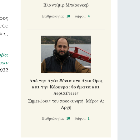
Βλαντίμιρ Μπάσενκοβ
Βαθμολογία:
10
Ψήφοι:
4
ρος
εψε
ες,
οβα
φων
2022
Από την Αγία Ξένια στο Άγιο Όρος
και την Κέρκυρα: θαύματα και
περιπέτειες
Σημειώσεις του προσκυνητή. Μέρος Α:
Αρχή
Βαθμολογία:
10
Ψήφοι:
1