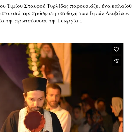
ου Τιμίου Σταυρού Τιφλίδας παρουσιάζει ένα καλαίσθ
ότυπα από την πρόσφατη υποδοχή των Ιερών Λειψάνων 
ία της πρωτεύουσας της Γεωργίας.