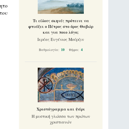
ητο
του
Τι είδους σκηνές πρότεινε να
φτιάξει ο Πέτρος στο όρος Θαβώρ
και για ποιο λόγο;
Ιερέας Ευγένιος Μούρζιν
Βαθμολογία:
10
Ψήφοι:
4
Χριστόγραμμα και ψάρι
Η μυστική γλώσσα των πρώτων
χριστιανών