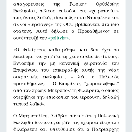
απαγορεύσεις της Ρωσικής Ορθόδοξης
Εκκλησίας, τέλεσε τελούσε τις «χειροτονίες»
του, όντας λαϊκός, συνεπώς και ο Ντουμένκο και
άλλοι «ιεράρχες» της OCU βρίσκονται στο ίδιο
στάτους. Αυτό δήλωσε ο Προκαθήμενος σε
συνέντευξή του
«polityka»
.
«Ο Φιλάρετος καθαιρέθηκε και δεν έχει το
δικαίωμα να χαρίσει τη χειροτονία σε άλλους.
Εννοούμε την μη κανονική χειροτονία του
Επιφάνιου, του επικεφαλής αυτής της νέας
ουκρανικής εκκλησίας, – λέει ο Πολωνός
προκαθήμενος. – Ο Επιφάνιος “χειροτονήθηκε”
από τον πρώην Μητροπολίτη Φιλάρετο, ο οποίος
στερήθηκε την επισκοπική του ιεροσύνη, δηλαδή
τυπικά λαϊκό».
Ο Μητροπολίτης Σάββας τόνισε ότι η Πολωνική
Εκκλησία δεν αναγνωρίζει τις «χειροτονίες» του
Φιλάρετου και υπενθύμισε ότι ο Πατριάρχης